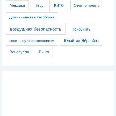
Кито
Перу
Мексика
Отчет о полете
Доминиканская Респблика
воздушная безопасность
Приручить
советы путешественникам
Юнайтед Эйрлайнз
Венесуэла
Винго