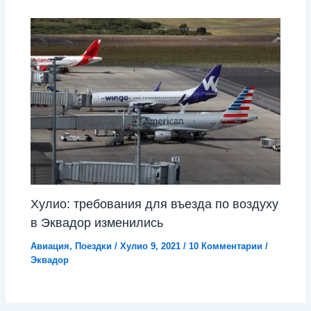
Хулио: требования для въезда по воздуху
в Эквадор изменились
Авиация
,
Поездки
/
Хулио 9, 2021
/
10 Комментарии
/
Эквадор