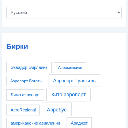
Бирки
Эквадор Эйрлайнз
Аэромексико
Аэропорт Гуаякиль
Аэропорт Боготы
Кито аэропорт
Лима аэропорт
Аэробус
AeroRegional
американские авиалинии
Араджет