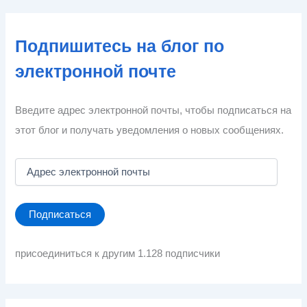
Подпишитесь на блог по
электронной почте
Введите адрес электронной почты, чтобы подписаться на
этот блог и получать уведомления о новых сообщениях.
А
д
р
е
Подписаться
с
э
л
присоединиться к другим 1.128 подписчики
е
к
т
р