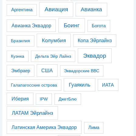
Авиация
Авианка
Аргентина
Боинг
Авианка Эквадор
Богота
Колумбия
Копа Эйрлайнз
Бразилия
Эквадор
Куэнка
Дельта Эйр Лайнз
США
Эмбраер
Эквадорские ВВС
Гуаякиль
Галапагосские острова
ИАТА
Иберия
IPW
ДжетБлю
ЛАТАМ Эйрлайнз
Латинская Америка Эквадор
Лима