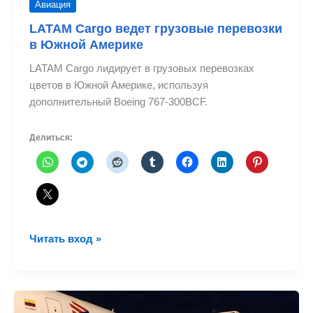
Авиация
LATAM Cargo ведет грузовые перевозки
в Южной Америке
LATAM Cargo лидирует в грузовых перевозках
цветов в Южной Америке, используя
дополнительный Boeing 767-300BCF.
Делиться:
LATAM
Читать вход »
Cargo
ведет
грузовые
перевозки