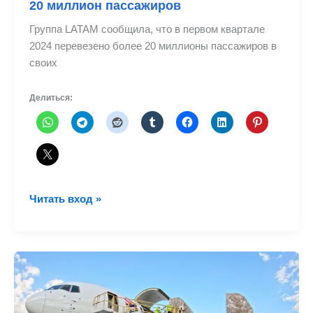
20 миллион пассажиров
Группа LATAM сообщила, что в первом квартале
2024 перевезено более 20 миллионы пассажиров в
своих
Делиться:
Латинская
Читать вход »
Америка
мобилизует
более
20
миллион
пассажиров