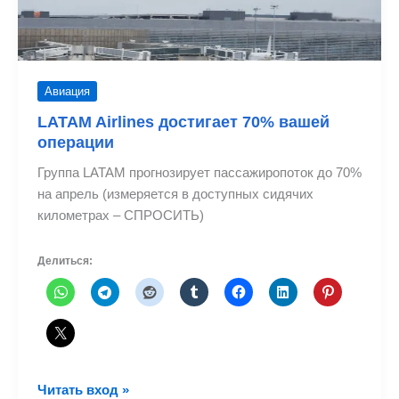
Авиация
LATAM Airlines достигает 70% вашей
операции
Группа LATAM прогнозирует пассажиропоток до 70%
на апрель (измеряется в доступных сидячих
километрах – СПРОСИТЬ)
Делиться:
LATAM
Читать вход »