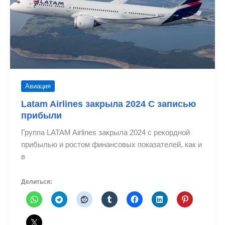
День
святого
Валентина
2025
Авиация
Latam Airlines закрыла 2024 С записью
прибыли
Группа LATAM Airlines закрыла 2024 с рекордной
прибылью и ростом финансовых показателей, как и
в
Делиться: