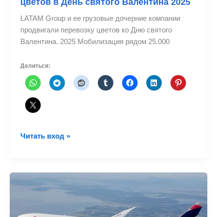
цветов в День святого Валентина 2025
LATAM Group и ее грузовые дочерние компании
продвигали перевозку цветов ко Дню святого
Валентина. 2025 Мобилизация рядом 25.000
Делиться:
Лат
Читать вход »
мобилизован
25
тысяча
тонн
цветов
в