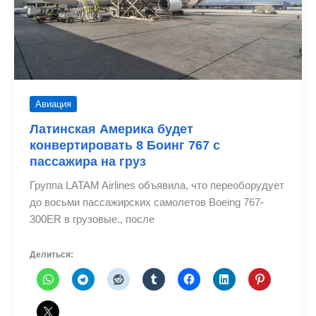
Авиация
Латинская Америка будет
конвертировать 8 Боинг 767 с
пассажира на груз
Группа LATAM Airlines объявила, что переоборудует
до восьми пассажирских самолетов Boeing 767-
300ER в грузовые., после
Делиться: