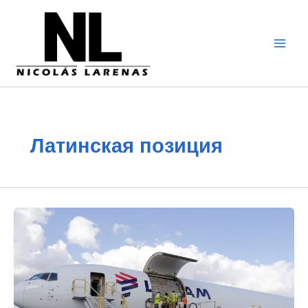
Перейти
к
содержимому
Латинская позиция