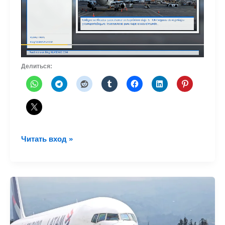
Делиться:
LATAM
Читать вход »
Cargo
укрепляет
свое
региональное
лидерство