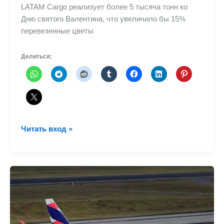
LATAM Cargo реализует более 5 тысяча тонн ко
Дню святого Валентина, что увеличило бы 15%
перевезенные цветы
Делиться:
LATAM
Читать вход »
Cargo
реализует
более
5
тысяча
тонн
цветов