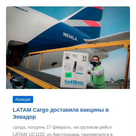
перевезен
7%
больше
цветов
в
День
святого
Валентина
2021
Авиация
LATAM Cargo доставила вакцины в
Эквадор
среда, полдень 17 февраль, на грузовом рейсе
LATAM UC1102, из Амстердама, приземлился в