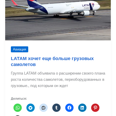
на
День
святого
Валентина
Авиация
LATAM хочет еще больше грузовых
самолетов
Группа LATAM объявила о расширении своего плана
роста количества самолетов, переоборудованных в
грузовые., под которым он ждет
Делиться: