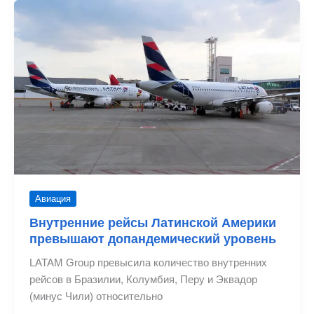
16%
больше
цветов
из
Колумбии
и
Эквадора
Авиация
Внутренние рейсы Латинской Америки
превышают допандемический уровень
LATAM Group превысила количество внутренних
рейсов в Бразилии, Колумбия, Перу и Эквадор
(минус Чили) относительно