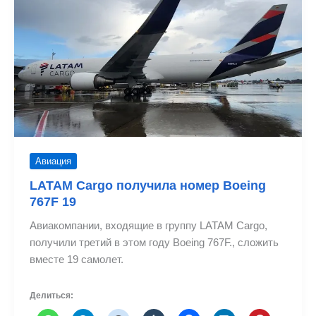
тысяч
тонн
цветов
из
Эквадора
Авиация
LATAM Cargo получила номер Boeing
767F 19
Авиакомпании, входящие в группу LATAM Cargo,
получили третий в этом году Boeing 767F., сложить
вместе 19 самолет.
Делиться: