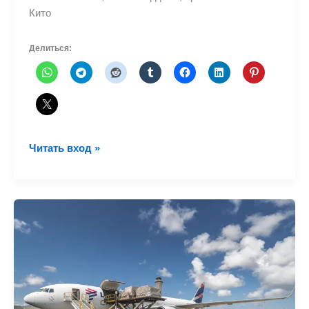
Кито
Делиться:
LATAM
Читать вход »
Cargo
доставила
вакцины
в
Эквадор