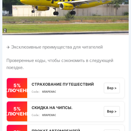
✈️ Эксклюзивные преимущества для читателей
Проверенные коды, чтобы сэкономить в следующей
поездке.
СТРАХОВАНИЕ ПУТЕШЕСТВИЙ
5%
Вер >
ВЫКЛЮЧЕННЫЙ
НЛАРЕНАС
СКИДКА НА ЧИПСЫ.
5%
Вер >
ВЫКЛЮЧЕННЫЙ
НЛАРЕНАС
ПРОКАТ АВТОМОБИЛЕЙ