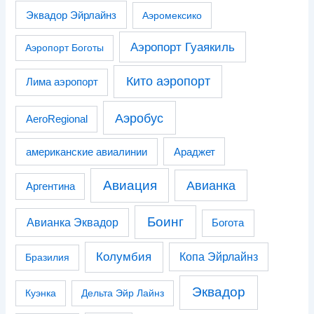
Эквадор Эйрлайнз
Аэромексико
Аэропорт Гуаякиль
Аэропорт Боготы
Кито аэропорт
Лима аэропорт
Аэробус
AeroRegional
американские авиалинии
Араджет
Авиация
Авианка
Аргентина
Боинг
Авианка Эквадор
Богота
Колумбия
Копа Эйрлайнз
Бразилия
Эквадор
Куэнка
Дельта Эйр Лайнз