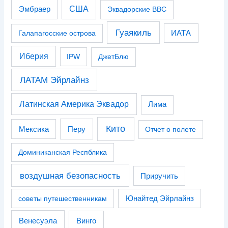
США
Эмбраер
Эквадорские ВВС
Гуаякиль
Галапагосские острова
ИАТА
Иберия
IPW
ДжетБлю
ЛАТАМ Эйрлайнз
Латинская Америка Эквадор
Лима
Кито
Перу
Мексика
Отчет о полете
Доминиканская Респблика
воздушная безопасность
Приручить
советы путешественникам
Юнайтед Эйрлайнз
Венесуэла
Винго