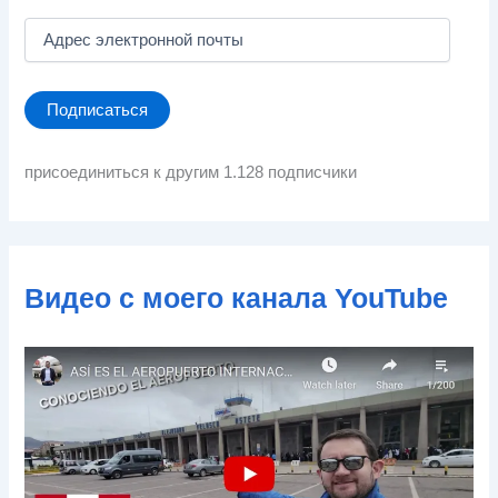
А
д
р
е
Подписаться
с
э
л
присоединиться к другим 1.128 подписчики
е
к
т
р
о
Видео с моего канала YouTube
н
н
о
й
п
о
ч
т
ы