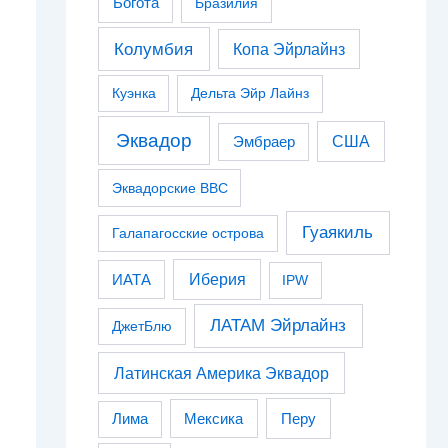
Богота
Бразилия
Колумбия
Копа Эйрлайнз
Куэнка
Дельта Эйр Лайнз
Эквадор
США
Эмбраер
Эквадорские ВВС
Гуаякиль
Галапагосские острова
Иберия
ИАТА
IPW
ЛАТАМ Эйрлайнз
ДжетБлю
Латинская Америка Эквадор
Перу
Лима
Мексика