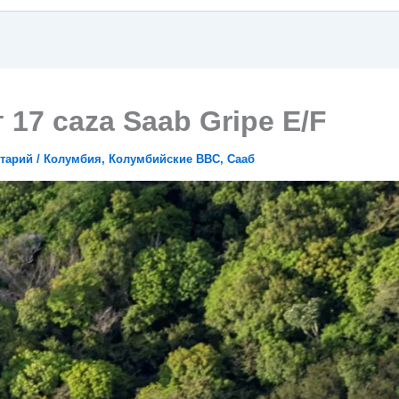
17 caza Saab Gripe E/F
тарий
/
Колумбия
,
Колумбийские ВВС
,
Сааб