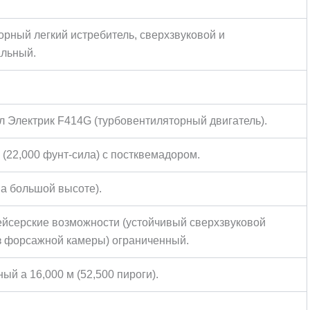
рный легкий истребитель, сверхзвуковой и
альный.
.
 Электрик F414G (турбовентиляторный двигатель).
Н (22,000 фунт-сила) с постквемадором.
на большой высоте).
йсерские возможности (устойчивый сверхзвуковой
з форсажной камеры) ограниченный.
ый а 16,000 м (52,500 пироги).