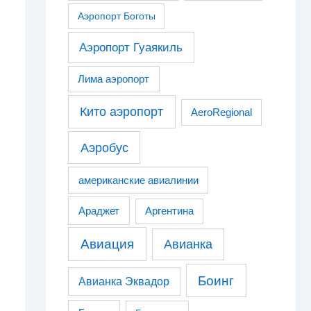
Аэропорт Боготы
Аэропорт Гуаякиль
Лима аэропорт
Кито аэропорт
AeroRegional
Аэробус
американские авиалинии
Араджет
Аргентина
Авиация
Авианка
Боинг
Авианка Эквадор