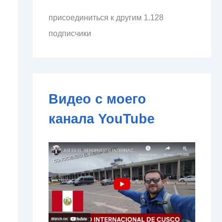
л
присоединиться к другим 1.128
е
к
подписчики
т
р
о
н
н
о
Видео с моего
й
п
канала YouTube
о
ч
т
ы