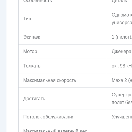
Особенность
Деталь
Одномото
Тип
универс
Экипаж
1 (пилот)
Мотор
Дженерал
Толкать
ок.. 98 к
Максимальная скорость
Маха 2 (
Суперкре
Достигать
полет бе
Потолок обслуживания
Улучшенн
Максимальный взлетный вес