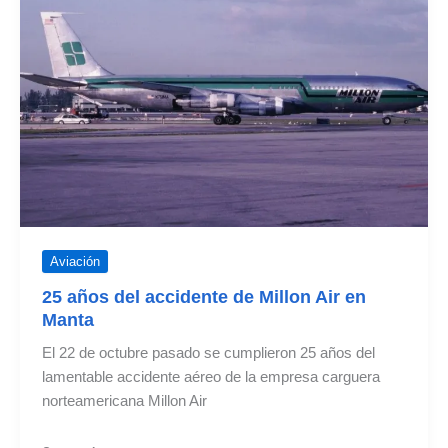
vuelos
a
Manta
Aviación
25 años del accidente de Millon Air en
Manta
El 22 de octubre pasado se cumplieron 25 años del
lamentable accidente aéreo de la empresa carguera
norteamericana Millon Air