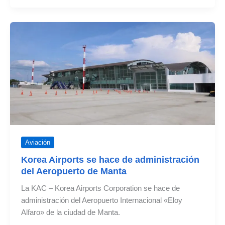
incrementa
vuelos
a
Manta
Aviación
Korea Airports se hace de administración
del Aeropuerto de Manta
La KAC – Korea Airports Corporation se hace de
administración del Aeropuerto Internacional «Eloy
Alfaro» de la ciudad de Manta.