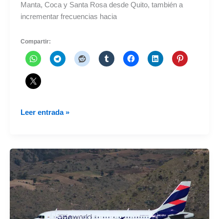
Manta, Coca y Santa Rosa desde Quito, también a
incrementar frecuencias hacia
Compartir:
LATAM
Leer entrada »
Ecuador
autorizada
a
volar
a
Manta,
Coca
y
Santa