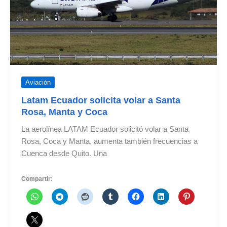
Rosa
Aviación
Latam Ecuador solicita volar a Santa
Rosa, Manta y Coca
La aerolínea LATAM Ecuador solicitó volar a Santa
Rosa, Coca y Manta, aumenta también frecuencias a
Cuenca desde Quito. Una
Compartir: