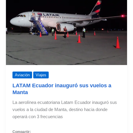
San
Cristóbal
Aviación
Viajes
LATAM Ecuador inauguró sus vuelos a
Manta
La aerolínea ecuatoriana Latam Ecuador inauguró sus
vuelos a la ciudad de Manta, destino hacia donde
operará con 3 frecuencias
Compartir: