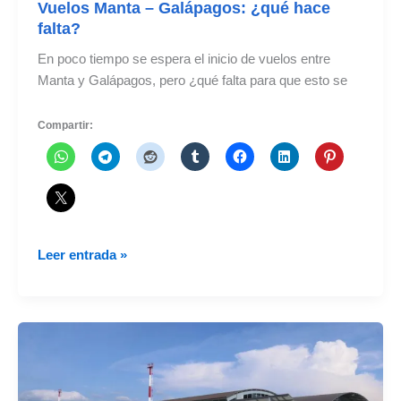
Vuelos Manta – Galápagos: ¿qué hace
falta?
En poco tiempo se espera el inicio de vuelos entre
Manta y Galápagos, pero ¿qué falta para que esto se
Compartir:
Vuelos
Leer entrada »
Manta
–
Galápagos:
¿qué
hace
falta?