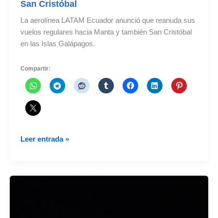
San Cristóbal
La aerolínea LATAM Ecuador anunció que reanuda sus
vuelos regulares hacia Manta y también San Cristóbal
en las Islas Galápagos.
Compartir:
LATAM
Leer entrada »
Ecuador
reanuda
vuelos
a
Manta
y