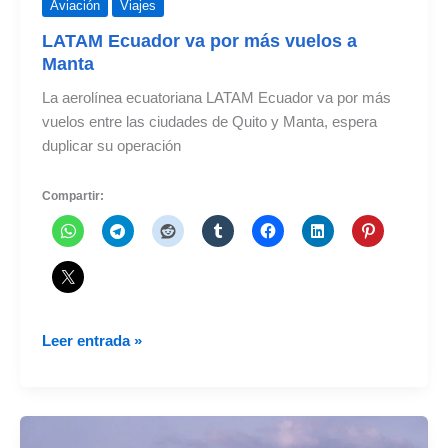
Aviación
Viajes
LATAM Ecuador va por más vuelos a
Manta
La aerolínea ecuatoriana LATAM Ecuador va por más
vuelos entre las ciudades de Quito y Manta, espera
duplicar su operación
Compartir:
LATAM
Leer entrada »
Ecuador
va
por
más