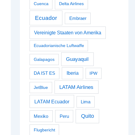
Cuenca
Delta Airlines
Ecuador
Embraer
Vereinigte Staaten von Amerika
Ecuadorianische Luftwaffe
Guayaquil
Galapagos
Iberia
DA IST ES
IPW
LATAM Airlines
JetBlue
LATAM Ecuador
Lima
Quito
Peru
Mexiko
Flugbericht