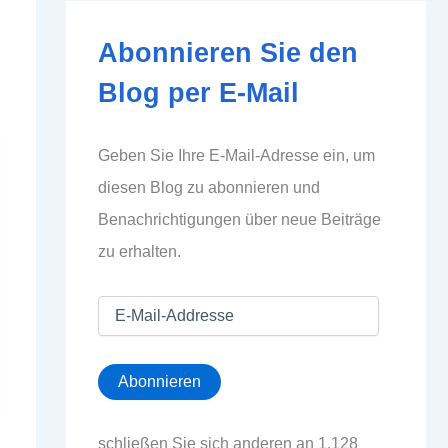
Abonnieren Sie den
Blog per E-Mail
Geben Sie Ihre E-Mail-Adresse ein, um
diesen Blog zu abonnieren und
Benachrichtigungen über neue Beiträge
zu erhalten.
E
-
M
a
Abonnieren
i
l
-
schließen Sie sich anderen an 1.128
A