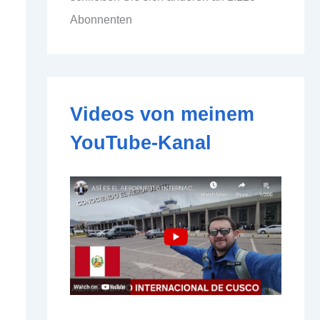
d
Abonnenten
d
r
e
s
s
e
Videos von meinem
YouTube-Kanal