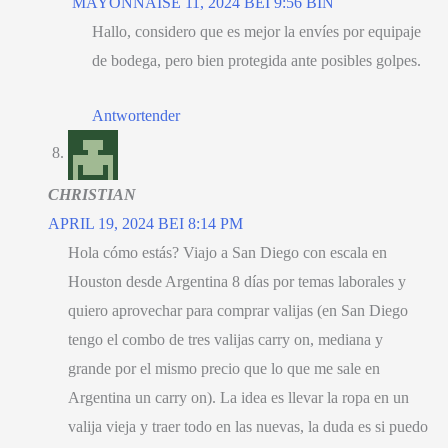
MAYONNAISE 11, 2024 BEI 9:56 BIN
Hallo,
considero que es mejor la envíes por equipaje
de bodega
,
pero bien protegida ante posibles golpes
.
Antwortender
CHRISTIAN
APRIL 19, 2024 BEI 8:14 PM
Hola cómo estás
?
Viajo a San Diego con escala en
Houston desde Argentina
8
días por temas laborales y
quiero aprovechar para comprar valijas
(
en San Diego
tengo el combo de tres valijas carry on
,
mediana y
grande por el mismo precio que lo que me sale en
Argentina un carry on
).
La idea es llevar la ropa en un
valija vieja y traer todo en las nuevas
,
la duda es si puedo