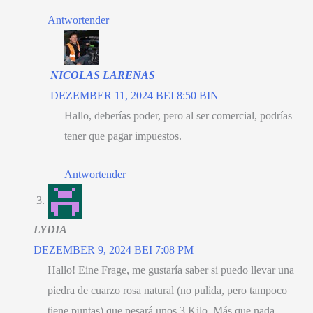
Antwortender
NICOLAS LARENAS
DEZEMBER 11, 2024 BEI 8:50 BIN
Hallo,
deberías poder
,
pero al ser comercial
,
podrías
tener que pagar impuestos
.
Antwortender
LYDIA
DEZEMBER 9, 2024 BEI 7:08 PM
Hallo! Eine Frage,
me gustaría saber si puedo llevar una
piedra de cuarzo rosa natural
(
no pulida
,
pero tampoco
tiene puntas
)
que pesará unos
3 Kilo.
Más que nada