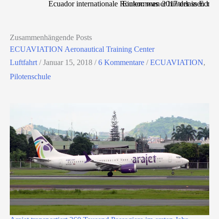
Ecuador internationale Routen: was er hinterlassen ha
Einkommen 2017 der in Ecuador
Zusammenhängende Posts
ECUAVIATION Aeronautical Training Center
Luftfahrt
/
Januar 15, 2018
/
6 Kommentare
/
ECUAVIATION
,
Pilotenschule