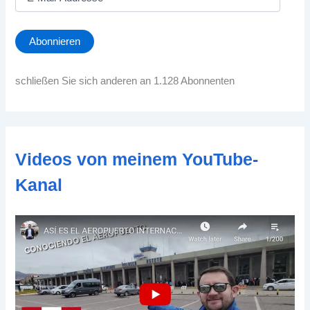
-
M
a
Abonnieren
i
l
-
schließen Sie sich anderen an 1.128 Abonnenten
A
d
d
r
e
Videos von meinem YouTube-
s
s
Kanal
e