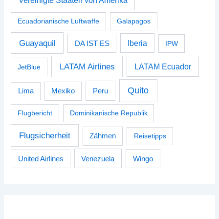
Vereinigte Staaten von Amerika
Ecuadorianische Luftwaffe
Galapagos
Guayaquil
Iberia
DA IST ES
IPW
LATAM Airlines
LATAM Ecuador
JetBlue
Quito
Peru
Lima
Mexiko
Flugbericht
Dominikanische Republik
Flugsicherheit
Zähmen
Reisetipps
Venezuela
Wingo
United Airlines