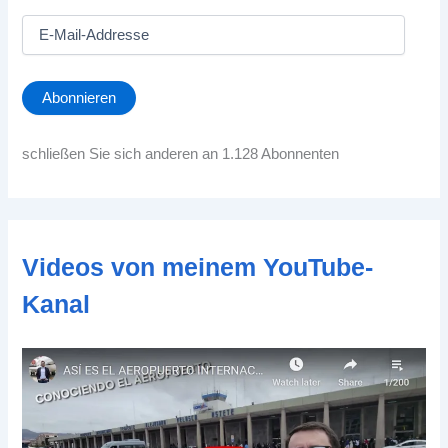
E
-
M
a
Abonnieren
i
l
-
schließen Sie sich anderen an 1.128 Abonnenten
A
d
d
r
e
Videos von meinem YouTube-
s
s
Kanal
e