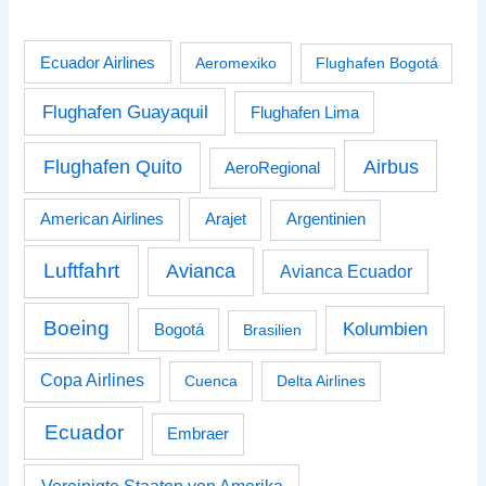
Ecuador Airlines
Aeromexiko
Flughafen Bogotá
Flughafen Guayaquil
Flughafen Lima
Airbus
Flughafen Quito
AeroRegional
American Airlines
Arajet
Argentinien
Luftfahrt
Avianca
Avianca Ecuador
Boeing
Kolumbien
Bogotá
Brasilien
Copa Airlines
Cuenca
Delta Airlines
Ecuador
Embraer