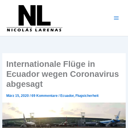
Zum
Inhalt
gehen
Internationale Flüge in
Ecuador wegen Coronavirus
abgesagt
März 15, 2020
/
69 Kommentare
/
Ecuador
,
Flugsicherheit