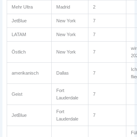
Mehr Ultra
Madrid
2
JetBlue
New York
7
LATAM
New York
7
wir
Östlich
New York
7
20
Ic
amerikanisch
Dallas
7
fli
Fort
Geist
7
Lauderdale
Fort
JetBlue
7
Lauderdale
Fü