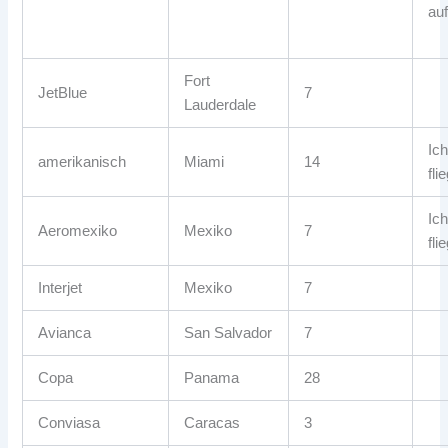
au
Fort
JetBlue
7
Lauderdale
Ic
amerikanisch
Miami
14
fli
Ic
Aeromexiko
Mexiko
7
fli
Interjet
Mexiko
7
Avianca
San Salvador
7
Copa
Panama
28
Conviasa
Caracas
3