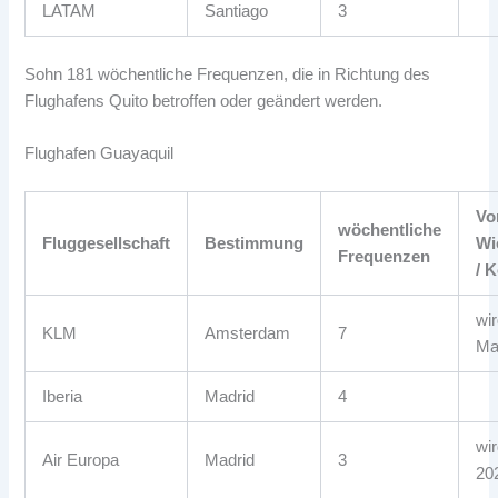
LATAM
Santiago
3
Sohn 181 wöchentliche Frequenzen, die in Richtung des
Flughafens Quito betroffen oder geändert werden.
Flughafen Guayaquil
Vo
wöchentliche
Fluggesellschaft
Bestimmung
Wi
Frequenzen
/ 
wir
KLM
Amsterdam
7
Ma
Iberia
Madrid
4
wir
Air Europa
Madrid
3
20