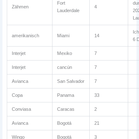
Fort
du
Zähmen
4
Lauderdale
20
La
Ich
amerikanisch
Miami
14
6 
Interjet
Mexiko
7
Interjet
cancún
7
Avianca
San Salvador
7
Copa
Panama
33
Conviasa
Caracas
2
Avianca
Bogotá
21
Wingo
Bogotá
3