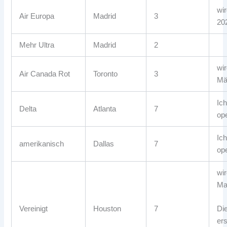
wir
Air Europa
Madrid
3
20
Mehr Ultra
Madrid
2
wi
Air Canada Rot
Toronto
3
Mä
Ic
Delta
Atlanta
7
ope
Ic
amerikanisch
Dallas
7
op
wir
Ma
Vereinigt
Houston
7
Di
er