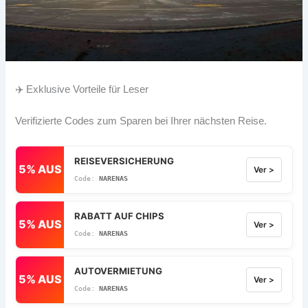
✈️ Exklusive Vorteile für Leser
Verifizierte Codes zum Sparen bei Ihrer nächsten Reise.
REISEVERSICHERUNG
5% AUS
Ver >
NARENAS
RABATT AUF CHIPS
5% AUS
Ver >
NARENAS
AUTOVERMIETUNG
5% AUS
Ver >
NARENAS