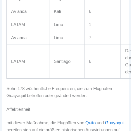
Avianca
Kali
6
LATAM
Lima
1
Avianca
Lima
7
De
du
LATAM
Santiago
6
Gu
de
Sohn 178 wöchentliche Frequenzen, die zum Flughafen
Guayaquil betroffen oder geändert werden.
Affektiertheit
mit dieser Maßnahme, die Flughäfen von
Quito
und
Guayaquil
bereiten sich auf die größten historischen Auswirkungen auf