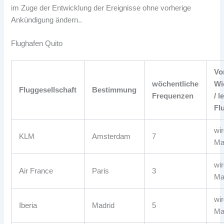
im Zuge der Entwicklung der Ereignisse ohne vorherige
Ankündigung ändern..
Flughafen Quito
Vo
wöchentliche
Wi
Fluggesellschaft
Bestimmung
Frequenzen
/ 
Fl
wir
KLM
Amsterdam
7
Ma
wir
Air France
Paris
3
Ma
wi
Iberia
Madrid
5
Ma