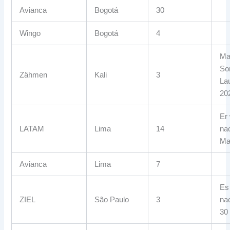
Avianca
Bogotá
30
Wingo
Bogotá
4
Ma
So
Zähmen
Kali
3
Lau
20
Er 
LATAM
Lima
14
na
Ma
Avianca
Lima
7
Es
ZIEL
São Paulo
3
na
30