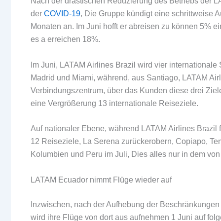
Nach der drastischen Reduzierung des Betriebs der LA
der
COVID-19
, Die Gruppe kündigt eine schrittweise A
Monaten an. Im Juni hofft er abreisen zu können 5% ei
es a erreichen 18%.
Im Juni, LATAM Airlines Brazil wird vier international
Madrid und Miami, während, aus Santiago, LATAM Airl
Verbindungszentrum, über das Kunden diese drei Ziele 
eine Vergrößerung 13 internationale Reiseziele.
Auf nationaler Ebene, während LATAM Airlines Brazil f
12 Reiseziele, La Serena zurückerobern, Copiapo, Tem
Kolumbien und Peru im Juli, Dies alles nur in dem v
LATAM Ecuador nimmt Flüge wieder auf
Inzwischen, nach der Aufhebung der Beschränkungen 
wird ihre Flüge von dort aus aufnehmen 1 Juni auf fol