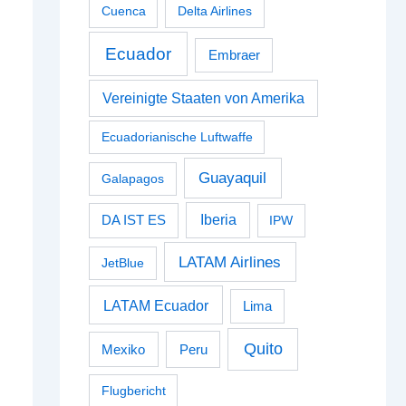
Cuenca
Delta Airlines
Ecuador
Embraer
Vereinigte Staaten von Amerika
Ecuadorianische Luftwaffe
Guayaquil
Galapagos
Iberia
DA IST ES
IPW
LATAM Airlines
JetBlue
LATAM Ecuador
Lima
Quito
Peru
Mexiko
Flugbericht