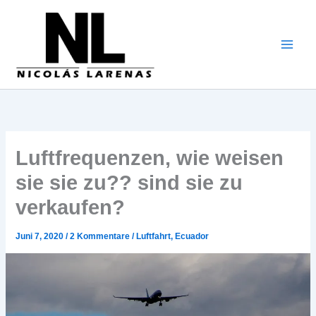
Zum
Inhalt
gehen
Luftfrequenzen, wie weisen
sie sie zu?? sind sie zu
verkaufen?
Juni 7, 2020
/
2 Kommentare
/
Luftfahrt
,
Ecuador