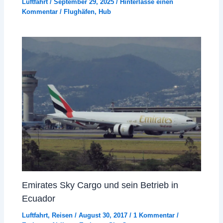
Luftfahrt
/
September 29, 2025
/
Hinterlasse einen
Kommentar
/
Flughäfen
,
Hub
Emirates Sky Cargo und sein Betrieb in
Ecuador
Luftfahrt
,
Reisen
/
August 30, 2017
/
1 Kommentar
/