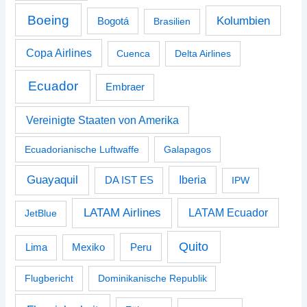
Boeing
Kolumbien
Bogotá
Brasilien
Copa Airlines
Cuenca
Delta Airlines
Ecuador
Embraer
Vereinigte Staaten von Amerika
Ecuadorianische Luftwaffe
Galapagos
Guayaquil
Iberia
DA IST ES
IPW
LATAM Airlines
LATAM Ecuador
JetBlue
Quito
Peru
Lima
Mexiko
Flugbericht
Dominikanische Republik