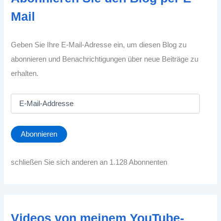
Mail
Geben Sie Ihre E-Mail-Adresse ein, um diesen Blog zu
abonnieren und Benachrichtigungen über neue Beiträge zu
erhalten.
E
-
M
a
Abonnieren
i
l
-
schließen Sie sich anderen an 1.128 Abonnenten
A
d
d
r
e
Videos von meinem YouTube-
s