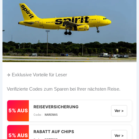
✈️ Exklusive Vorteile für Leser
Verifizierte Codes zum Sparen bei Ihrer nächsten Reise.
REISEVERSICHERUNG
5% AUS
Ver >
NARENAS
RABATT AUF CHIPS
5% AUS
Ver >