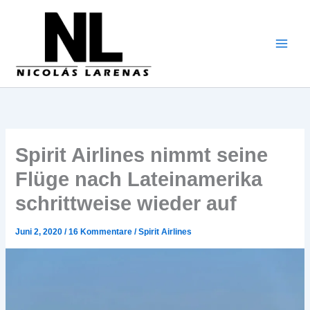
Zum
Inhalt
gehen
Spirit Airlines nimmt seine
Flüge nach Lateinamerika
schrittweise wieder auf
Juni 2, 2020
/
16 Kommentare
/
Spirit Airlines