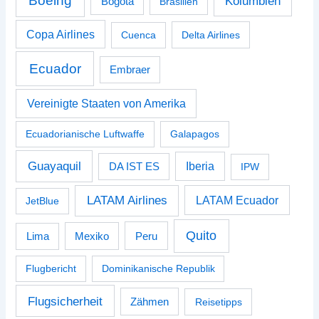
Boeing
Kolumbien
Bogotá
Brasilien
Copa Airlines
Cuenca
Delta Airlines
Ecuador
Embraer
Vereinigte Staaten von Amerika
Ecuadorianische Luftwaffe
Galapagos
Guayaquil
Iberia
DA IST ES
IPW
LATAM Airlines
LATAM Ecuador
JetBlue
Quito
Peru
Lima
Mexiko
Flugbericht
Dominikanische Republik
Flugsicherheit
Zähmen
Reisetipps