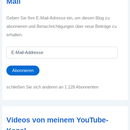
Mail
Geben Sie Ihre E-Mail-Adresse ein, um diesen Blog zu
abonnieren und Benachrichtigungen über neue Beiträge zu
erhalten.
E
-
M
a
Abonnieren
i
l
-
schließen Sie sich anderen an 1.128 Abonnenten
A
d
d
r
e
Videos von meinem YouTube-
s
s