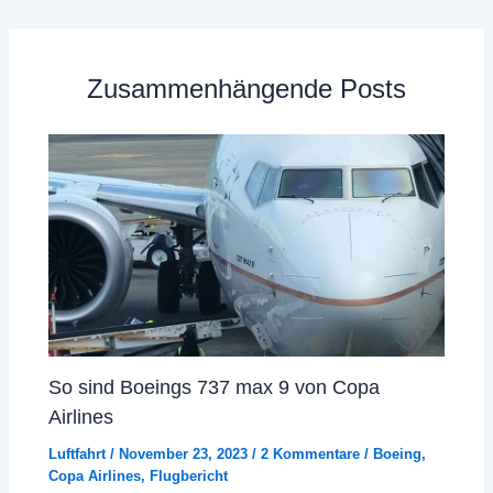
Zusammenhängende Posts
So sind Boeings 737 max 9 von Copa
Airlines
Luftfahrt
/
November 23, 2023
/
2 Kommentare
/
Boeing
,
Copa Airlines
,
Flugbericht