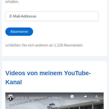
erhalten.
E
-
M
a
Abonnieren
i
l
-
schließen Sie sich anderen an 1.128 Abonnenten
A
d
d
r
e
Videos von meinem YouTube-
s
s
Kanal
e