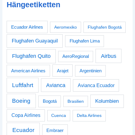
Hängeetiketten
Ecuador Airlines
Aeromexiko
Flughafen Bogotá
Flughafen Guayaquil
Flughafen Lima
Airbus
Flughafen Quito
AeroRegional
American Airlines
Arajet
Argentinien
Luftfahrt
Avianca
Avianca Ecuador
Boeing
Kolumbien
Bogotá
Brasilien
Copa Airlines
Cuenca
Delta Airlines
Ecuador
Embraer