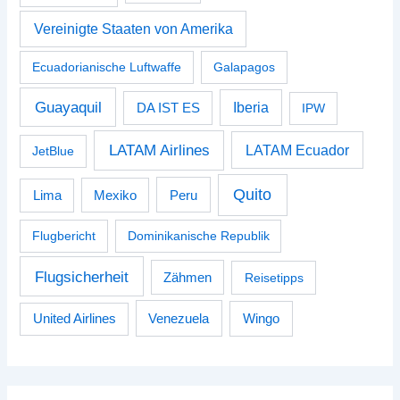
Vereinigte Staaten von Amerika
Ecuadorianische Luftwaffe
Galapagos
Guayaquil
Iberia
DA IST ES
IPW
LATAM Airlines
LATAM Ecuador
JetBlue
Quito
Peru
Lima
Mexiko
Flugbericht
Dominikanische Republik
Flugsicherheit
Zähmen
Reisetipps
Venezuela
Wingo
United Airlines