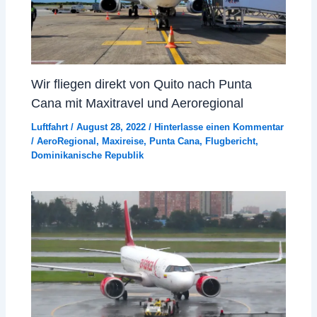
Wir fliegen direkt von Quito nach Punta
Cana mit Maxitravel und Aeroregional
Luftfahrt
/
August 28, 2022
/
Hinterlasse einen Kommentar
/
AeroRegional
,
Maxireise
,
Punta Cana
,
Flugbericht
,
Dominikanische Republik