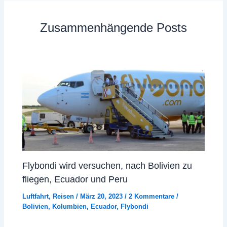
Zusammenhängende Posts
Flybondi wird versuchen, nach Bolivien zu
fliegen, Ecuador und Peru
Luftfahrt
,
Reisen
/
März 20, 2023
/
2 Kommentare
/
Bolivien
,
Kolumbien
,
Ecuador
,
Flybondi