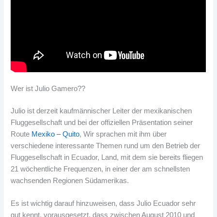
Wer ist Julio Gamero??
Julio ist derzeit kaufmännischer Leiter der mexikanischen
Fluggesellschaft und bei der offiziellen Präsentation seiner
Route
Mexiko – Quito
, Wir sprachen mit ihm über
verschiedene interessante Themen rund um den Betrieb der
Fluggesellschaft in Ecuador, Land, mit dem sie bereits fliegen
21 wöchentliche Frequenzen, in einer der am schnellsten
wachsenden Regionen Südamerikas.
Es ist wichtig darauf hinzuweisen, dass Julio Ecuador sehr
gut kennt, vorausgesetzt, dass zwischen August 2010 und