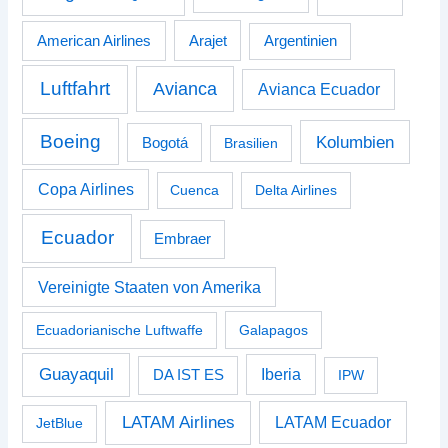
American Airlines
Arajet
Argentinien
Luftfahrt
Avianca
Avianca Ecuador
Boeing
Kolumbien
Bogotá
Brasilien
Copa Airlines
Cuenca
Delta Airlines
Ecuador
Embraer
Vereinigte Staaten von Amerika
Ecuadorianische Luftwaffe
Galapagos
Guayaquil
Iberia
DA IST ES
IPW
LATAM Airlines
LATAM Ecuador
JetBlue