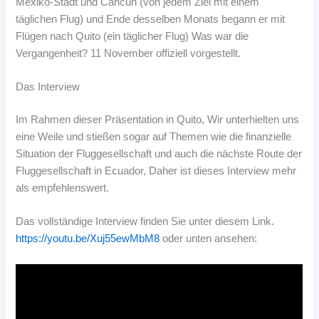
Mexiko-Stadt und Cancún (von jedem Ziel mit einem
täglichen Flug) und Ende desselben Monats begann er mit
Flügen nach Quito (ein täglicher Flug) Was war die
Vergangenheit? 11 November offiziell vorgestellt.
Das Interview
Im Rahmen dieser Präsentation in Quito, Wir unterhielten uns
eine Weile und stießen sogar auf Themen wie die finanzielle
Situation der Fluggesellschaft und auch die nächste Route der
Fluggesellschaft in Ecuador, Daher ist dieses Interview mehr
als empfehlenswert.
Das vollständige Interview finden Sie unter diesem Link.
https://youtu.be/Xuj55ewMbM8
oder unten ansehen: