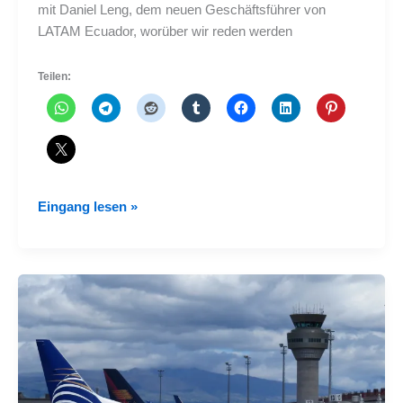
mit Daniel Leng, dem neuen Geschäftsführer von
LATAM Ecuador, worüber wir reden werden
Teilen:
Interview
Eingang lesen »
mit
Daniel
Leng,
dem
neuen
Geschäftsführer
von
LATAM
Ecuador