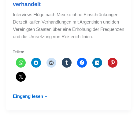
verhandelt
Interview: Flüge nach Mexiko ohne Einschränkungen,
Derzeit laufen Verhandlungen mit Argentinien und den
Vereinigten Staaten über eine Erhöhung der Frequenzen
und die Umsetzung von Reiserichtlinien.
Teilen:
Unbegrenzte
Eingang lesen »
Flüge
nach
Mexiko,
mit
Argentinien