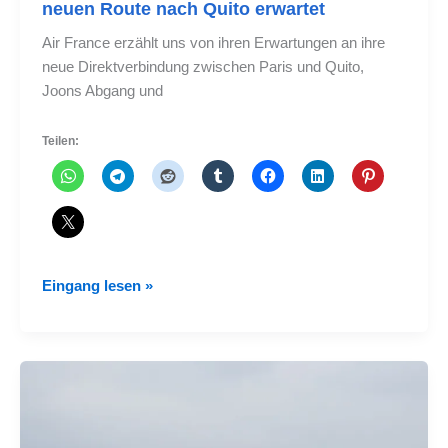
neuen Route nach Quito erwartet
Air France erzählt uns von ihren Erwartungen an ihre
neue Direktverbindung zwischen Paris und Quito,
Joons Abgang und
Teilen:
Air
Eingang lesen »
France
teilt
uns
mit,
was
sie