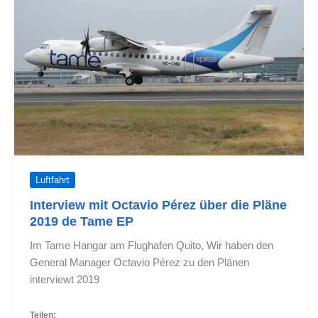
von
der
neuen
Route
nach
Quito
erwartet
Luftfahrt
Interview mit Octavio Pérez über die Pläne
2019 de Tame EP
Im Tame Hangar am Flughafen Quito, Wir haben den
General Manager Octavio Pérez zu den Plänen
interviewt 2019
Teilen: