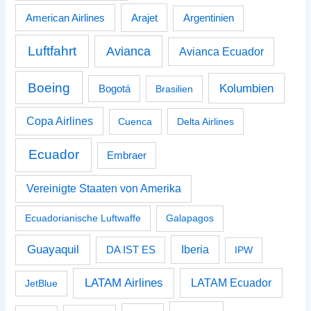
American Airlines
Arajet
Argentinien
Luftfahrt
Avianca
Avianca Ecuador
Boeing
Kolumbien
Bogotá
Brasilien
Copa Airlines
Cuenca
Delta Airlines
Ecuador
Embraer
Vereinigte Staaten von Amerika
Ecuadorianische Luftwaffe
Galapagos
Guayaquil
Iberia
DA IST ES
IPW
LATAM Airlines
LATAM Ecuador
JetBlue