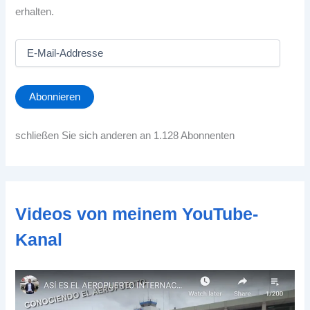
erhalten.
E
-
M
a
Abonnieren
i
l
-
schließen Sie sich anderen an 1.128 Abonnenten
A
d
d
r
e
Videos von meinem YouTube-
s
s
Kanal
e