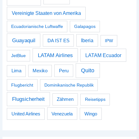
Vereinigte Staaten von Amerika
Ecuadorianische Luftwaffe
Galapagos
Guayaquil
Iberia
DA IST ES
IPW
LATAM Airlines
LATAM Ecuador
JetBlue
Quito
Peru
Lima
Mexiko
Flugbericht
Dominikanische Republik
Flugsicherheit
Zähmen
Reisetipps
Venezuela
Wingo
United Airlines