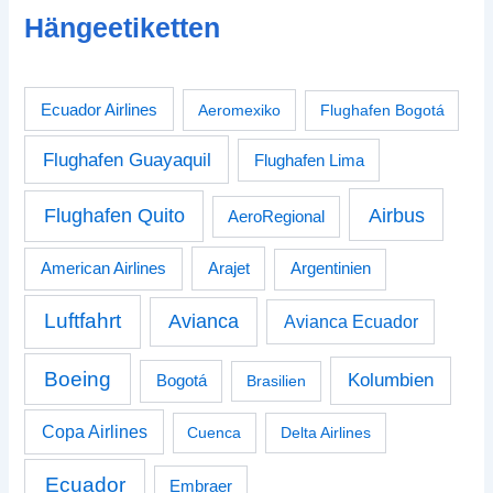
Hängeetiketten
Ecuador Airlines
Aeromexiko
Flughafen Bogotá
Flughafen Guayaquil
Flughafen Lima
Airbus
Flughafen Quito
AeroRegional
American Airlines
Arajet
Argentinien
Luftfahrt
Avianca
Avianca Ecuador
Boeing
Kolumbien
Bogotá
Brasilien
Copa Airlines
Cuenca
Delta Airlines
Ecuador
Embraer