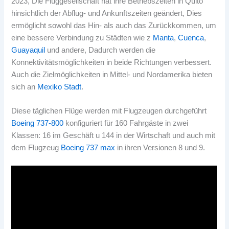
2023, Die Fluggesellschaft hat ihre Betriebszeiten in Quito
hinsichtlich der Abflug- und Ankunftszeiten geändert, Dies
ermöglicht sowohl das Hin- als auch das Zurückkommen, um
eine bessere Verbindung zu Städten wie z
Manta
,
Cuenca
,
Guayaquil
und andere, Dadurch werden die
Konnektivitätsmöglichkeiten in beide Richtungen verbessert.
Auch die Zielmöglichkeiten in Mittel- und Nordamerika bieten
sich an
Mexiko Stadt
.
Diese täglichen Flüge werden mit Flugzeugen durchgeführt
Boeing 737-800
konfiguriert für 160 Fahrgäste in zwei
Klassen: 16 im Geschäft u 144 in der Wirtschaft und auch mit
dem Flugzeug
Boeing 737 max
in ihren Versionen 8 und 9.