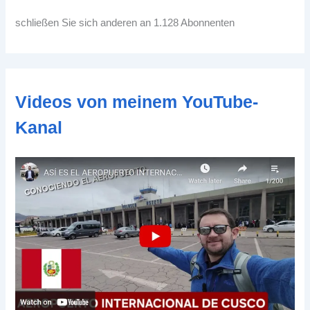
l
-
schließen Sie sich anderen an 1.128 Abonnenten
A
d
d
r
e
Videos von meinem YouTube-
s
s
Kanal
e