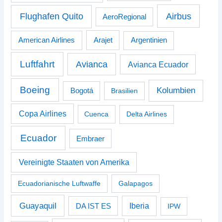
Airbus
Flughafen Quito
AeroRegional
American Airlines
Arajet
Argentinien
Luftfahrt
Avianca
Avianca Ecuador
Boeing
Kolumbien
Bogotá
Brasilien
Copa Airlines
Cuenca
Delta Airlines
Ecuador
Embraer
Vereinigte Staaten von Amerika
Ecuadorianische Luftwaffe
Galapagos
Guayaquil
Iberia
DA IST ES
IPW