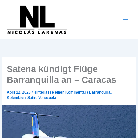
Zum
Inhalt
gehen
Satena kündigt Flüge
Barranquilla an – Caracas
April 12, 2023
/
Hinterlasse einen Kommentar
/
Barranquilla
,
Kolumbien
,
Satin
,
Venezuela