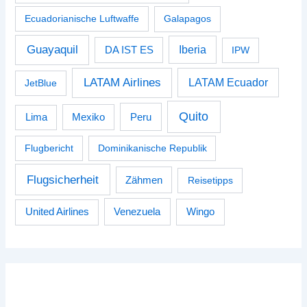
Ecuadorianische Luftwaffe
Galapagos
Guayaquil
Iberia
DA IST ES
IPW
LATAM Airlines
LATAM Ecuador
JetBlue
Quito
Peru
Lima
Mexiko
Flugbericht
Dominikanische Republik
Flugsicherheit
Zähmen
Reisetipps
Venezuela
Wingo
United Airlines