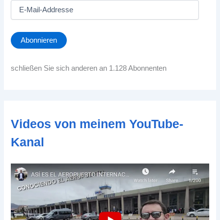
E
-
M
a
Abonnieren
i
l
-
schließen Sie sich anderen an 1.128 Abonnenten
A
d
d
r
e
Videos von meinem YouTube-
s
s
Kanal
e