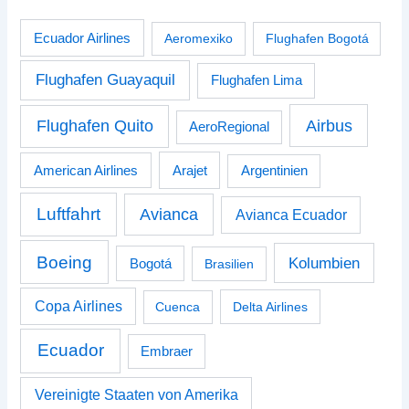
Ecuador Airlines
Aeromexiko
Flughafen Bogotá
Flughafen Guayaquil
Flughafen Lima
Airbus
Flughafen Quito
AeroRegional
American Airlines
Arajet
Argentinien
Luftfahrt
Avianca
Avianca Ecuador
Boeing
Kolumbien
Bogotá
Brasilien
Copa Airlines
Cuenca
Delta Airlines
Ecuador
Embraer
Vereinigte Staaten von Amerika