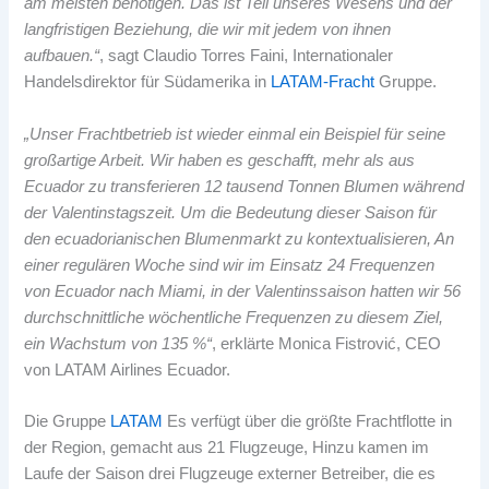
am meisten benötigen. Das ist Teil unseres Wesens und der
langfristigen Beziehung, die wir mit jedem von ihnen
aufbauen.“
, sagt Claudio Torres Faini, Internationaler
Handelsdirektor für Südamerika in
LATAM-Fracht
Gruppe.
„Unser Frachtbetrieb ist wieder einmal ein Beispiel für seine
großartige Arbeit. Wir haben es geschafft, mehr als aus
Ecuador zu transferieren 12 tausend Tonnen Blumen während
der Valentinstagszeit. Um die Bedeutung dieser Saison für
den ecuadorianischen Blumenmarkt zu kontextualisieren, An
einer regulären Woche sind wir im Einsatz 24 Frequenzen
von Ecuador nach Miami, in der Valentinssaison hatten wir 56
durchschnittliche wöchentliche Frequenzen zu diesem Ziel,
ein Wachstum von 135 %“
, erklärte Monica Fistrović, CEO
von LATAM Airlines Ecuador.
Die Gruppe
LATAM
Es verfügt über die größte Frachtflotte in
der Region, gemacht aus 21 Flugzeuge, Hinzu kamen im
Laufe der Saison drei Flugzeuge externer Betreiber, die es