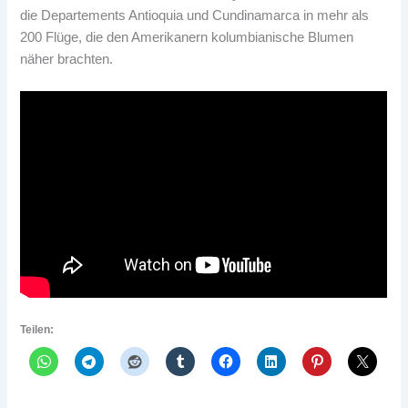
die Departements Antioquia und Cundinamarca in mehr als
200 Flüge, die den Amerikanern kolumbianische Blumen
näher brachten.
Teilen: