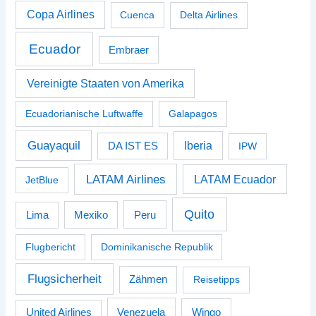
Copa Airlines
Cuenca
Delta Airlines
Ecuador
Embraer
Vereinigte Staaten von Amerika
Ecuadorianische Luftwaffe
Galapagos
Guayaquil
Iberia
DA IST ES
IPW
LATAM Airlines
LATAM Ecuador
JetBlue
Quito
Peru
Lima
Mexiko
Flugbericht
Dominikanische Republik
Flugsicherheit
Zähmen
Reisetipps
Venezuela
Wingo
United Airlines