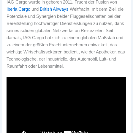
IAG Cargo wurde in geboren 2011, Frucht der Fusion von
Iberia Cargo
und
British Airways
Weltfracht, mit dem Ziel, die
Potenziale und Synergien beider Fluggesellschaften bei der
Bereitstellung hochwertiger Dienstleistungen zu nutzen, dank
seines soliden globalen Netzwerks an Reisezielen. Seit
damals, IAG Cargo hat sich zu einem globalen Maßstab und
zu einem der größten Frachtunternehmen entwickelt, das
wichtige Wirtschaftssektoren bedient., wie der Apotheker, das
Technologische, der Industrielle, das Automobil, Luft- und
Raumfahrt oder Lebensmittel.