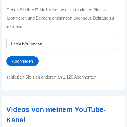
Geben Sie Ihre E-Mail-Adresse ein, um diesen Blog zu
abonnieren und Benachrichtigungen über neue Beiträge zu
erhalten.
E
-
M
a
Abonnieren
i
l
-
schließen Sie sich anderen an 1.128 Abonnenten
A
d
d
r
e
Videos von meinem YouTube-
s
s
Kanal
e