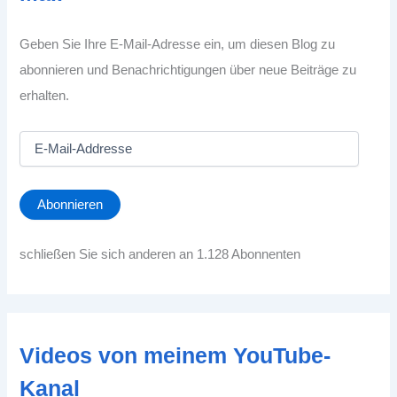
Geben Sie Ihre E-Mail-Adresse ein, um diesen Blog zu
abonnieren und Benachrichtigungen über neue Beiträge zu
erhalten.
E
-
M
a
Abonnieren
i
l
-
schließen Sie sich anderen an 1.128 Abonnenten
A
d
d
r
e
Videos von meinem YouTube-
s
s
Kanal
e