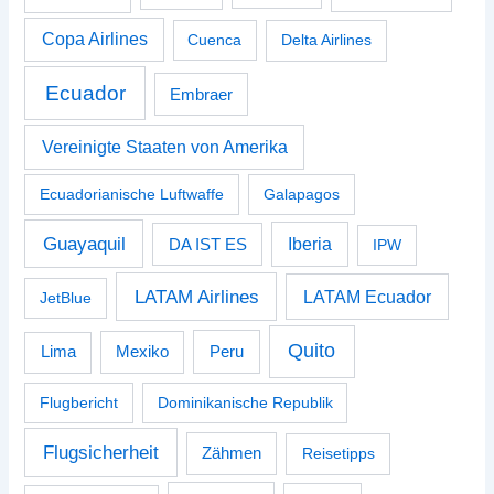
Copa Airlines
Cuenca
Delta Airlines
Ecuador
Embraer
Vereinigte Staaten von Amerika
Ecuadorianische Luftwaffe
Galapagos
Guayaquil
Iberia
DA IST ES
IPW
LATAM Airlines
LATAM Ecuador
JetBlue
Quito
Peru
Lima
Mexiko
Flugbericht
Dominikanische Republik
Flugsicherheit
Zähmen
Reisetipps