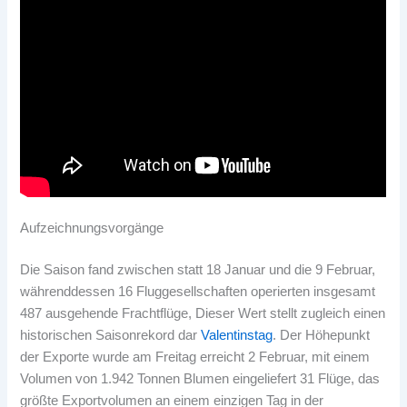
Aufzeichnungsvorgänge
Die Saison fand zwischen statt 18 Januar und die 9 Februar,
währenddessen 16 Fluggesellschaften operierten insgesamt
487 ausgehende Frachtflüge, Dieser Wert stellt zugleich einen
historischen Saisonrekord dar
Valentinstag
. Der Höhepunkt
der Exporte wurde am Freitag erreicht 2 Februar, mit einem
Volumen von 1.942 Tonnen Blumen eingeliefert 31 Flüge, das
größte Exportvolumen an einem einzigen Tag in der