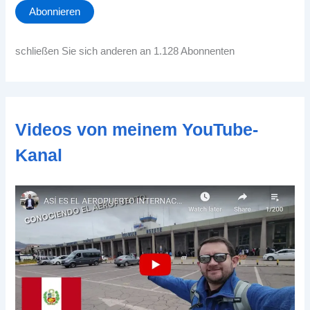
a
Abonnieren
i
l
-
schließen Sie sich anderen an 1.128 Abonnenten
A
d
d
r
e
Videos von meinem YouTube-
s
s
Kanal
e