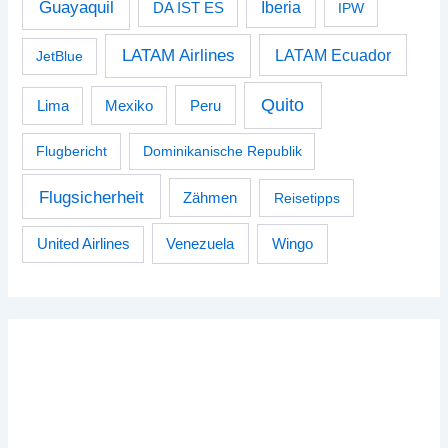
Guayaquil
Iberia
DA IST ES
IPW
LATAM Airlines
LATAM Ecuador
JetBlue
Quito
Peru
Lima
Mexiko
Flugbericht
Dominikanische Republik
Flugsicherheit
Zähmen
Reisetipps
Venezuela
Wingo
United Airlines