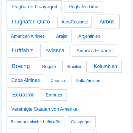
Flughafen Guayaquil
Flughafen Lima
Airbus
Flughafen Quito
AeroRegional
American Airlines
Arajet
Argentinien
Luftfahrt
Avianca
Avianca Ecuador
Boeing
Kolumbien
Bogotá
Brasilien
Copa Airlines
Cuenca
Delta Airlines
Ecuador
Embraer
Vereinigte Staaten von Amerika
Ecuadorianische Luftwaffe
Galapagos