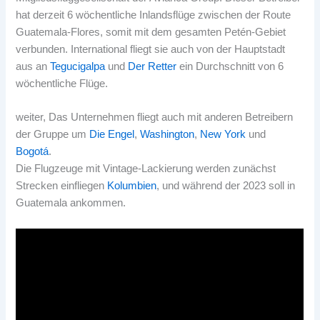
hat derzeit 6 wöchentliche Inlandsflüge zwischen der Route
Guatemala-Flores, somit mit dem gesamten Petén-Gebiet
verbunden. International fliegt sie auch von der Hauptstadt
aus an
Tegucigalpa
und
Der Retter
ein Durchschnitt von 6
wöchentliche Flüge.
weiter, Das Unternehmen fliegt auch mit anderen Betreibern
der Gruppe um
Die Engel
,
Washington
,
New York
und
Bogotá
.
Die Flugzeuge mit Vintage-Lackierung werden zunächst
Strecken einfliegen
Kolumbien
, und während der 2023 soll in
Guatemala ankommen.