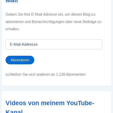
Mail
Geben Sie Ihre E-Mail-Adresse ein, um diesen Blog zu
abonnieren und Benachrichtigungen über neue Beiträge zu
erhalten.
E
-
M
a
Abonnieren
i
l
-
schließen Sie sich anderen an 1.128 Abonnenten
A
d
d
r
e
Videos von meinem YouTube-
s
s
Kanal
e