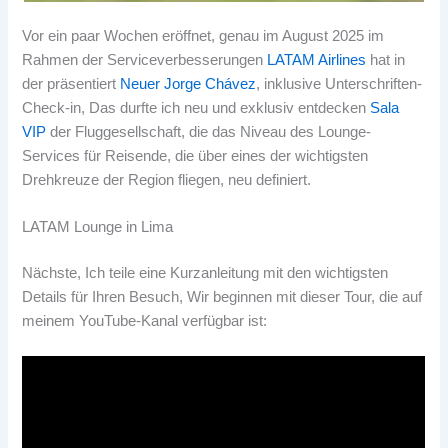
Vor ein paar Wochen eröffnet, genau im August 2025 im
Rahmen der Serviceverbesserungen
LATAM Airlines
hat in
der präsentiert
Neuer Jorge Chávez
, inklusive Unterschriften-
Check-in, Das durfte ich neu und exklusiv entdecken
Sala
VIP
der Fluggesellschaft, die das Niveau des Lounge-
Services für Reisende, die über eines der wichtigsten
Drehkreuze der Region fliegen, neu definiert.
LATAM Lounge in Lima
Nächste, Ich teile eine Kurzanleitung mit den wichtigsten
Details für Ihren Besuch, Wir beginnen mit dieser Tour, die auf
meinem YouTube-Kanal verfügbar ist: