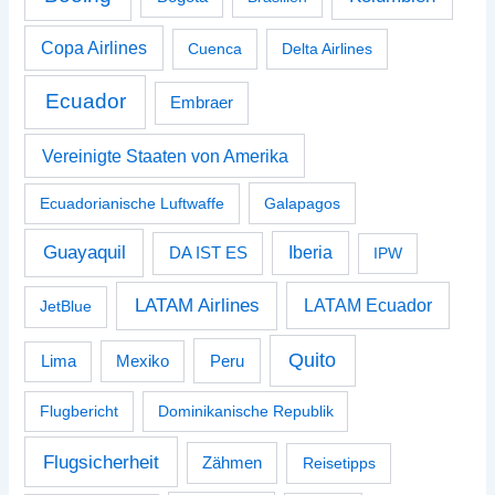
Copa Airlines
Cuenca
Delta Airlines
Ecuador
Embraer
Vereinigte Staaten von Amerika
Ecuadorianische Luftwaffe
Galapagos
Guayaquil
Iberia
DA IST ES
IPW
LATAM Airlines
LATAM Ecuador
JetBlue
Quito
Peru
Lima
Mexiko
Flugbericht
Dominikanische Republik
Flugsicherheit
Zähmen
Reisetipps