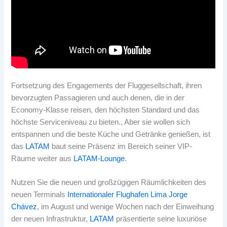
Fortsetzung des Engagements der Fluggesellschaft, ihren
bevorzugten Passagieren und auch denen, die in der
Economy-Klasse reisen, den höchsten Standard und das
höchste Serviceniveau zu bieten., Aber sie wollen sich
entspannen und die beste Küche und Getränke genießen, ist
das
LATAM
baut seine Präsenz im Bereich seiner VIP-
Räume weiter aus
LATAM-Lounge
.
Nutzen Sie die neuen und großzügigen Räumlichkeiten des
neuen Terminals
Internationaler Flughafen Lima Jorge
Chávez
, im August und wenige Wochen nach der Einweihung
der neuen Infrastruktur,
LATAM
präsentierte seine luxuriöse