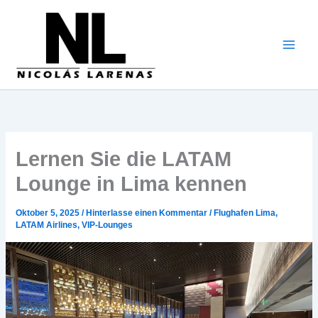
Zum
Inhalt
gehen
Lernen Sie die LATAM
Lounge in Lima kennen
Oktober 5, 2025
/
Hinterlasse einen Kommentar
/
Flughafen Lima
,
LATAM Airlines
,
VIP-Lounges