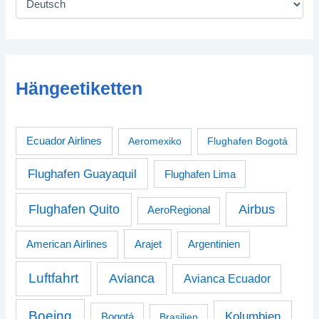
Hängeetiketten
Ecuador Airlines
Aeromexiko
Flughafen Bogotá
Flughafen Guayaquil
Flughafen Lima
Airbus
Flughafen Quito
AeroRegional
American Airlines
Arajet
Argentinien
Luftfahrt
Avianca
Avianca Ecuador
Boeing
Kolumbien
Bogotá
Brasilien