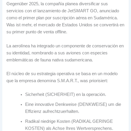
Gegenüber 2025,
la compañía planea diversificar sus
servicios con el lanzamiento de JetSMART GO
,
anunciado
como el primer plan por suscripción aérea en Sudamérica
.
Was ist mehr,
el mercado de Estados Unidos se convertirá en
su primer punto de venta offline
.
La aerolínea ha integrado un componente de conservación en
su identidad
,
nombrando a sus aviones con especies
emblemáticas de fauna nativa sudamericana
.
El núcleo de su estrategia operativa se basa en un modelo
que la empresa denomina S.M.A.R.T.
, was priorisiert:
Sicherheit (SICHERHEIT)
en la operación
.
Eine innovative Denkweise (DENKWEISE) um die
Effizienz aufrechtzuerhalten.
Radikal niedrige Kosten (RADIKAL GERINGE
KOSTEN) als Achse Ihres Wertversprechens.