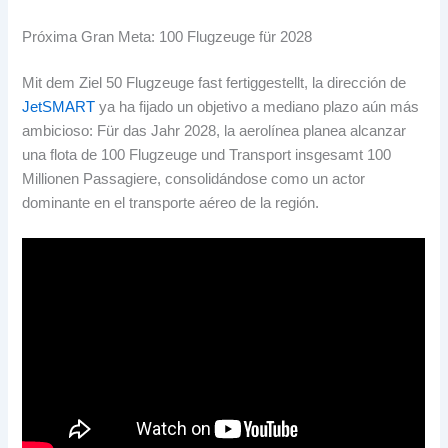
Próxima Gran Meta
: 100 Flugzeuge für 2028
Mit dem Ziel 50 Flugzeuge fast fertiggestellt,
la dirección de
JetSMART
ya ha fijado un objetivo a mediano plazo aún más
ambicioso
: Für das Jahr 2028,
la aerolínea planea alcanzar
una flota de
100 Flugzeuge und Transport insgesamt 100
Millionen Passagiere,
consolidándose como un actor
dominante en el transporte aéreo de la región
.