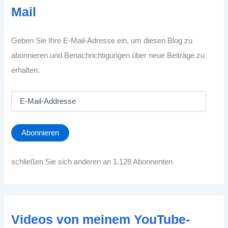
Mail
Geben Sie Ihre E-Mail-Adresse ein, um diesen Blog zu
abonnieren und Benachrichtigungen über neue Beiträge zu
erhalten.
E
-
M
a
Abonnieren
i
l
-
schließen Sie sich anderen an 1.128 Abonnenten
A
d
d
r
e
Videos von meinem YouTube-
s
s