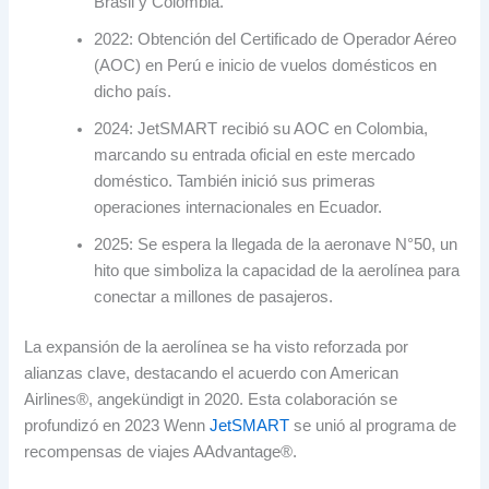
Brasil y Colombia
.
2022:
Obtención del Certificado de Operador Aéreo
(AOC)
en Perú e inicio de vuelos domésticos en
dicho país
.
2024:
JetSMART recibió su AOC en Colombia
,
marcando su entrada oficial en este mercado
doméstico
.
También inició sus primeras
operaciones internacionales en Ecuador
.
2025:
Se espera la llegada de la aeronave N°50
,
un
hito que simboliza la capacidad de la aerolínea para
conectar a millones de pasajeros
.
La expansión de la aerolínea se ha visto reforzada por
alianzas clave
,
destacando el acuerdo con American
Airlines®
, angekündigt in 2020.
Esta colaboración se
profundizó en
2023 Wenn
JetSMART
se unió al programa de
recompensas de viajes AAdvantage®
.