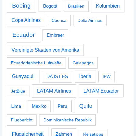
Boeing
Kolumbien
Bogotá
Brasilien
Copa Airlines
Cuenca
Delta Airlines
Ecuador
Embraer
Vereinigte Staaten von Amerika
Ecuadorianische Luftwaffe
Galapagos
Guayaquil
Iberia
DA IST ES
IPW
LATAM Airlines
LATAM Ecuador
JetBlue
Quito
Peru
Lima
Mexiko
Flugbericht
Dominikanische Republik
Flugsicherheit
Zähmen
Reisetipps