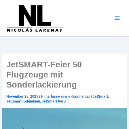
Zum
Inhalt
gehen
JetSMART-Feier 50
Flugzeuge mit
Sonderlackierung
November 28, 2025
/
Hinterlasse einen Kommentar
/
JetSmart
,
JetSmart Kolumbien
,
JetSmart Peru