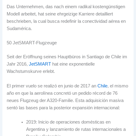
Das Unternehmen, das nach einem radikal kostengünstigen
Modell arbeitet, hat seine ehrgeizige Karriere detailliert
beschrieben,
la cual busca redefinir la conectividad aérea en
Sudamérica
.
50 JetSMART-Flugzeuge
Seit der Eröffnung seines Hauptbüros in Santiago de Chile im
Jahr 2016,
JetSMART
hat eine exponentielle
Wachstumskurve erlebt.
El primer vuelo se realizó en junio de
2017 an
Chile
,
el mismo
año en que la aerolínea concretó un pedido récord de
76
neues Flugzeug der A320-Familie.
Esta adquisición masiva
sentó las bases para la posterior expansión internacional
:
2019:
Inicio de operaciones domésticas en
Argentina y lanzamiento de rutas internacionales a