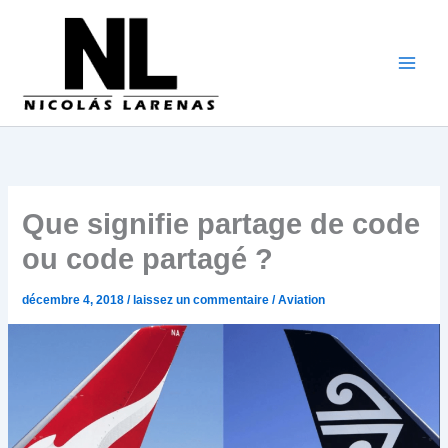
Aller
au
contenu
Que signifie partage de code
ou code partagé ?
décembre 4, 2018
/
laissez un commentaire
/
Aviation