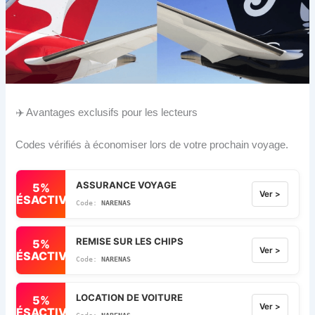
✈️ Avantages exclusifs pour les lecteurs
Codes vérifiés à économiser lors de votre prochain voyage.
ASSURANCE VOYAGE
5%
Ver >
DÉSACTIVÉ
NARENAS
REMISE SUR LES CHIPS
5%
Ver >
DÉSACTIVÉ
NARENAS
LOCATION DE VOITURE
5%
Ver >
DÉSACTIVÉ