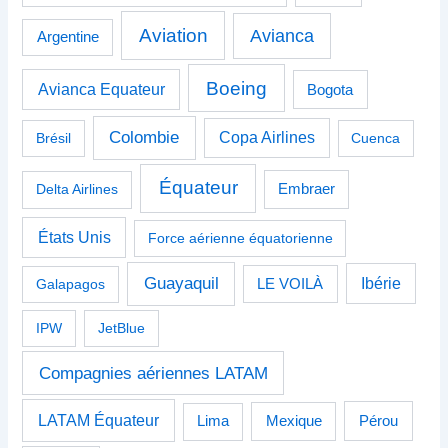
Aviation
Avianca
Argentine
Boeing
Avianca Equateur
Bogota
Colombie
Copa Airlines
Brésil
Cuenca
Équateur
Delta Airlines
Embraer
États Unis
Force aérienne équatorienne
Guayaquil
Ibérie
Galapagos
LE VOILÀ
IPW
JetBlue
Compagnies aériennes LATAM
LATAM Équateur
Pérou
Lima
Mexique