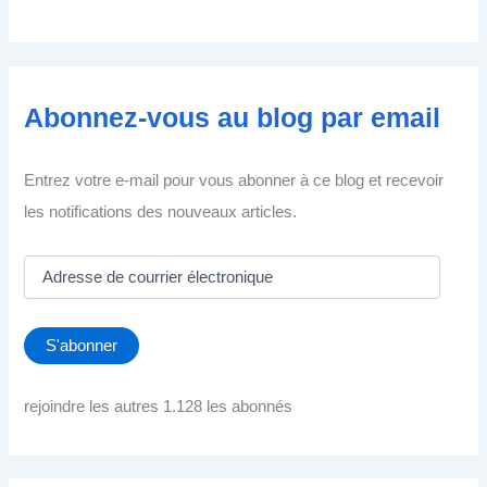
Abonnez-vous au blog par email
Entrez votre e-mail pour vous abonner à ce blog et recevoir
les notifications des nouveaux articles.
A
d
r
e
S'abonner
s
s
e
rejoindre les autres 1.128 les abonnés
d
e
c
o