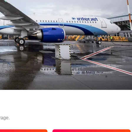
yage.