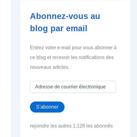
Abonnez-vous au
blog par email
Entrez votre e-mail pour vous abonner à
ce blog et recevoir les notifications des
nouveaux articles.
A
d
r
e
S'abonner
s
s
e
rejoindre les autres 1.128 les abonnés
d
e