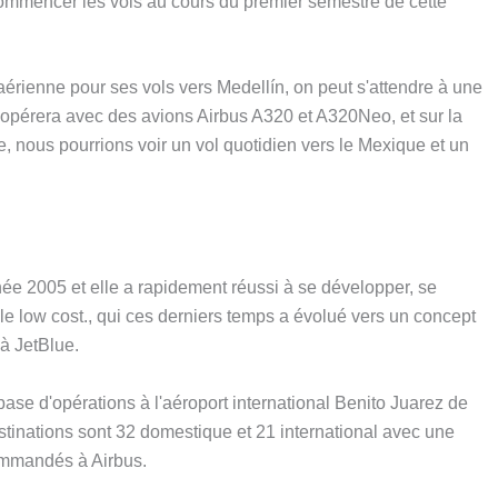
de commencer les vols au cours du premier semestre de cette
érienne pour ses vols vers Medellín, on peut s'attendre à une
il opérera avec des avions Airbus A320 et A320Neo, et sur la
nous pourrions voir un vol quotidien vers le Mexique et un
née 2005 et elle a rapidement réussi à se développer, se
e low cost., qui ces derniers temps a évolué vers un concept
 à JetBlue.
se d'opérations à l'aéroport international Benito Juarez de
tinations sont 32 domestique et 21 international avec une
commandés à Airbus.