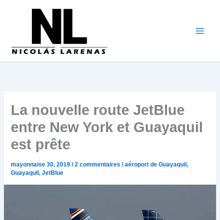
Aller
au
contenu
La nouvelle route JetBlue
entre New York et Guayaquil
est prête
mayonnaise 30, 2019
/
2 commentaires
/
aéroport de Guayaquil
,
Guayaquil
,
JetBlue