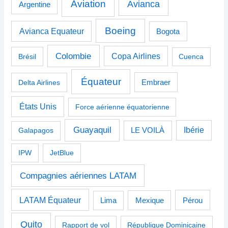
Aviation
Avianca
Argentine
Boeing
Avianca Equateur
Bogota
Colombie
Copa Airlines
Brésil
Cuenca
Équateur
Delta Airlines
Embraer
États Unis
Force aérienne équatorienne
Guayaquil
Ibérie
Galapagos
LE VOILÀ
IPW
JetBlue
Compagnies aériennes LATAM
LATAM Équateur
Pérou
Lima
Mexique
Quito
Rapport de vol
République Dominicaine