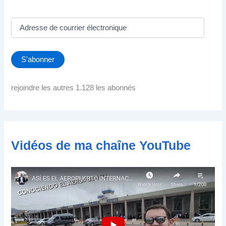
A
d
r
e
S'abonner
s
s
e
rejoindre les autres 1.128 les abonnés
d
e
c
o
u
Vidéos de ma chaîne YouTube
r
r
i
e
r
é
l
e
c