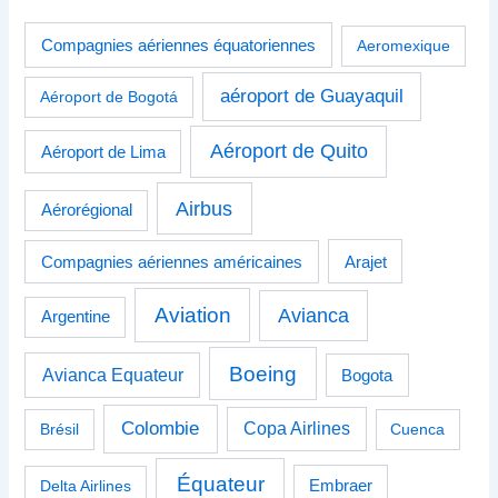
Compagnies aériennes équatoriennes
Aeromexique
aéroport de Guayaquil
Aéroport de Bogotá
Aéroport de Quito
Aéroport de Lima
Airbus
Aérorégional
Compagnies aériennes américaines
Arajet
Aviation
Avianca
Argentine
Boeing
Avianca Equateur
Bogota
Colombie
Copa Airlines
Brésil
Cuenca
Équateur
Delta Airlines
Embraer