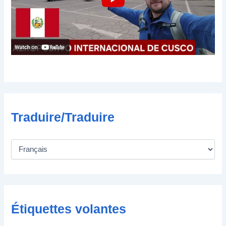
t
r
o
n
i
q
u
e
Traduire/Traduire
Étiquettes volantes