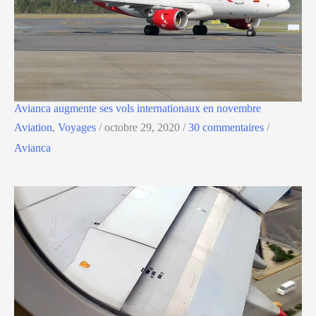
Avianca augmente ses vols internationaux en novembre
Aviation
,
Voyages
/
octobre 29, 2020
/
30 commentaires
/
Avianca