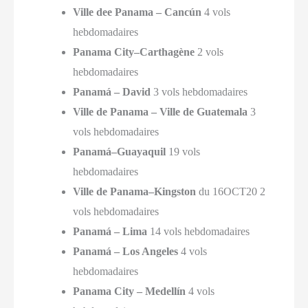
Ville de
e Panama – Cancún
4 vols
hebdomadaires
Panama City–Carthagène
2 vols
hebdomadaires
Panamá – David
3 vols hebdomadaires
Ville de Panama – Ville de Guatemala
3
vols hebdomadaires
Panamá–Guayaquil
19 vols
hebdomadaires
Ville de Panama–Kingston
du 16OCT20 2
vols hebdomadaires
Panamá – Lima
14 vols hebdomadaires
Panamá – Los Angeles
4 vols
hebdomadaires
Panama City – Medellín
4 vols