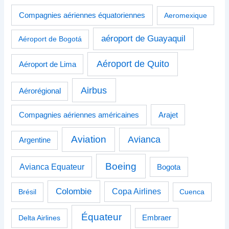
Compagnies aériennes équatoriennes
Aeromexique
aéroport de Guayaquil
Aéroport de Bogotá
Aéroport de Quito
Aéroport de Lima
Airbus
Aérorégional
Compagnies aériennes américaines
Arajet
Aviation
Avianca
Argentine
Boeing
Avianca Equateur
Bogota
Colombie
Copa Airlines
Brésil
Cuenca
Équateur
Delta Airlines
Embraer