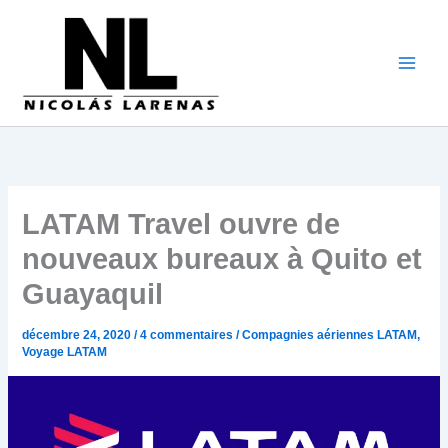
Aller
au
contenu
LATAM Travel ouvre de
nouveaux bureaux à Quito et
Guayaquil
décembre 24, 2020
/
4 commentaires
/
Compagnies aériennes LATAM
,
Voyage LATAM