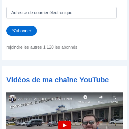
A
d
r
e
S'abonner
s
s
e
rejoindre les autres 1.128 les abonnés
d
e
c
o
u
Vidéos de ma chaîne YouTube
r
r
i
e
r
é
l
e
c