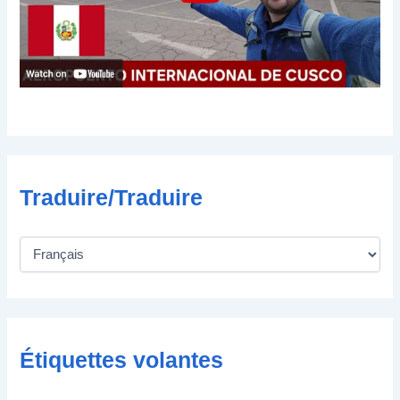
t
r
o
n
i
q
u
e
Traduire/Traduire
Étiquettes volantes