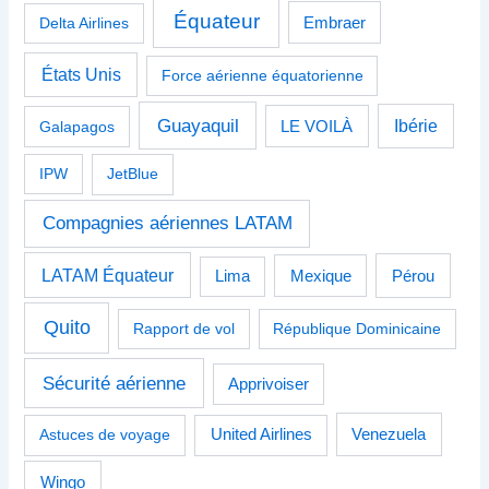
Équateur
Delta Airlines
Embraer
États Unis
Force aérienne équatorienne
Guayaquil
Ibérie
Galapagos
LE VOILÀ
IPW
JetBlue
Compagnies aériennes LATAM
LATAM Équateur
Pérou
Lima
Mexique
Quito
Rapport de vol
République Dominicaine
Sécurité aérienne
Apprivoiser
Venezuela
Astuces de voyage
United Airlines
Wingo