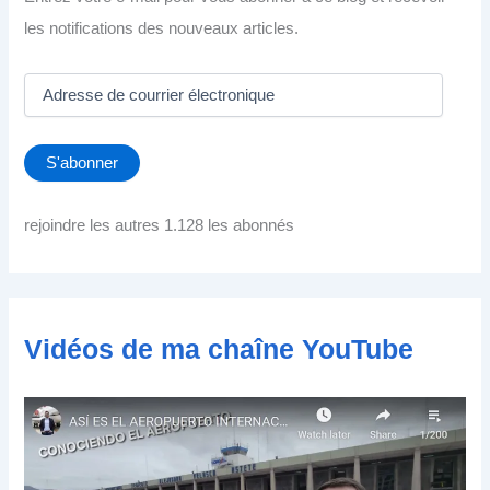
les notifications des nouveaux articles.
A
d
r
e
S'abonner
s
s
e
rejoindre les autres 1.128 les abonnés
d
e
c
o
u
Vidéos de ma chaîne YouTube
r
r
i
e
r
é
l