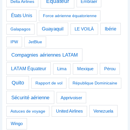
Équateur
Delta Airlines
Embraer
États Unis
Force aérienne équatorienne
Guayaquil
Ibérie
Galapagos
LE VOILÀ
IPW
JetBlue
Compagnies aériennes LATAM
LATAM Équateur
Pérou
Lima
Mexique
Quito
Rapport de vol
République Dominicaine
Sécurité aérienne
Apprivoiser
Venezuela
Astuces de voyage
United Airlines
Wingo