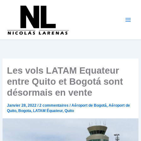
Aller
au
contenu
Les vols LATAM Equateur
entre Quito et Bogotá sont
désormais en vente
Janvier 28, 2022
/
2 commentaires
/
Aéroport de Bogotá
,
Aéroport de
Quito
,
Bogota
,
LATAM Équateur
,
Quito