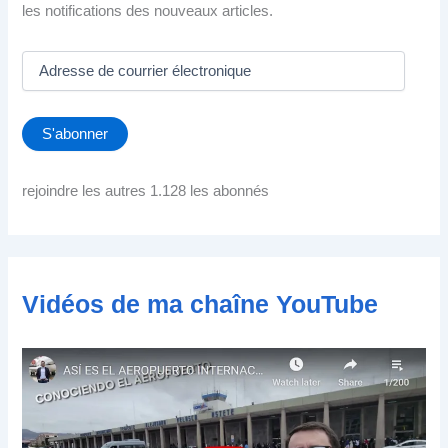
les notifications des nouveaux articles.
A
d
r
e
S'abonner
s
s
e
rejoindre les autres 1.128 les abonnés
d
e
c
o
u
Vidéos de ma chaîne YouTube
r
r
i
e
r
é
l
e