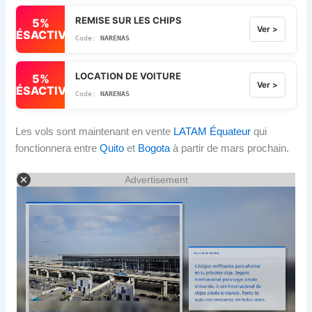
REMISE SUR LES CHIPS
5%
Ver >
DÉSACTIVÉ
NARENAS
LOCATION DE VOITURE
5%
Ver >
DÉSACTIVÉ
NARENAS
Les vols sont maintenant en vente
LATAM Équateur
qui
fonctionnera entre
Quito
et
Bogota
à partir de mars prochain.
Advertisement