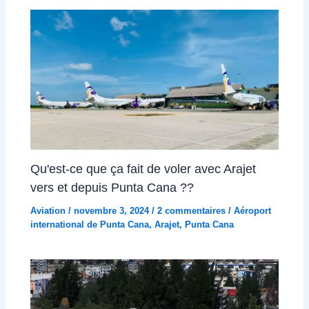
Qu'est-ce que ça fait de voler avec Arajet
vers et depuis Punta Cana ??
Aviation
/
novembre 3, 2024
/
2 commentaires
/
Aéroport
international de Punta Cana
,
Arajet
,
Punta Cana