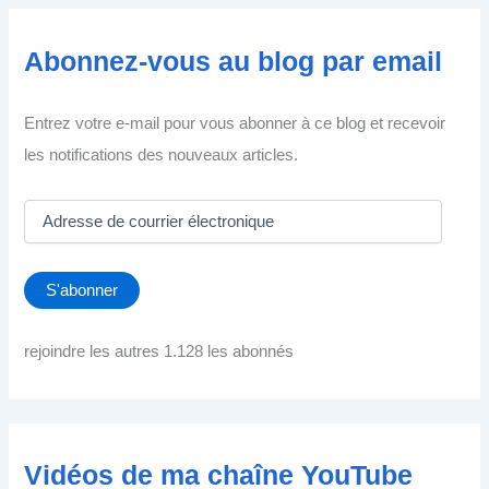
Abonnez-vous au blog par email
Entrez votre e-mail pour vous abonner à ce blog et recevoir
les notifications des nouveaux articles.
A
d
r
e
S'abonner
s
s
e
rejoindre les autres 1.128 les abonnés
d
e
c
o
u
Vidéos de ma chaîne YouTube
r