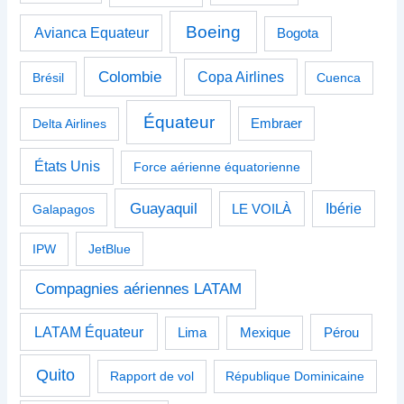
Boeing
Avianca Equateur
Bogota
Colombie
Copa Airlines
Brésil
Cuenca
Équateur
Delta Airlines
Embraer
États Unis
Force aérienne équatorienne
Guayaquil
Ibérie
Galapagos
LE VOILÀ
IPW
JetBlue
Compagnies aériennes LATAM
LATAM Équateur
Pérou
Lima
Mexique
Quito
Rapport de vol
République Dominicaine