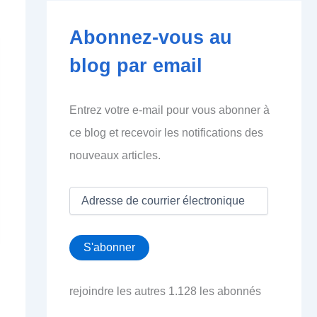
Abonnez-vous au
blog par email
Entrez votre e-mail pour vous abonner à
ce blog et recevoir les notifications des
nouveaux articles.
A
d
r
e
S'abonner
s
s
e
rejoindre les autres 1.128 les abonnés
d
e