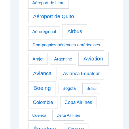
Aéroport de Lima
Aéroport de Quito
Airbus
Aérorégional
Compagnies aériennes américaines
Aviation
Arajet
Argentine
Avianca
Avianca Equateur
Boeing
Bogota
Brésil
Colombie
Copa Airlines
Cuenca
Delta Airlines
Équateur