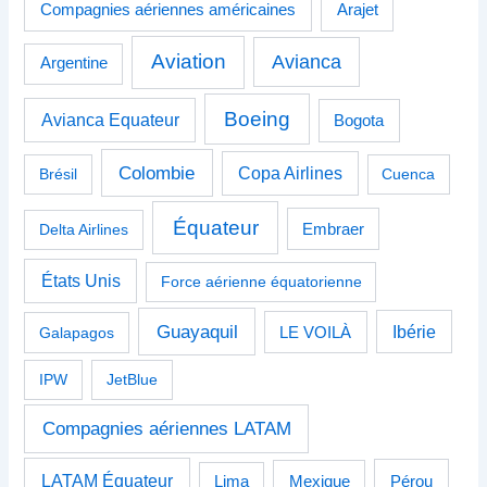
Compagnies aériennes américaines
Arajet
Aviation
Avianca
Argentine
Boeing
Avianca Equateur
Bogota
Colombie
Copa Airlines
Brésil
Cuenca
Équateur
Delta Airlines
Embraer
États Unis
Force aérienne équatorienne
Guayaquil
Ibérie
Galapagos
LE VOILÀ
IPW
JetBlue
Compagnies aériennes LATAM
LATAM Équateur
Pérou
Lima
Mexique