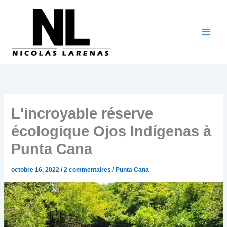
Aller
au
contenu
L'incroyable réserve
écologique Ojos Indígenas à
Punta Cana
octobre 16, 2022
/
2 commentaires
/
Punta Cana