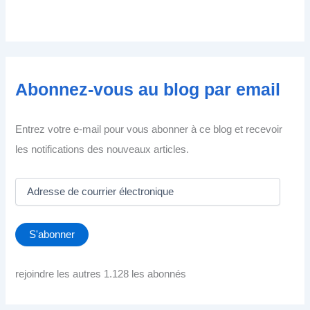
Abonnez-vous au blog par email
Entrez votre e-mail pour vous abonner à ce blog et recevoir
les notifications des nouveaux articles.
A
d
r
e
S'abonner
s
s
e
rejoindre les autres 1.128 les abonnés
d
e
c