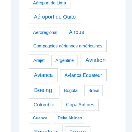
Aéroport de Lima
Aéroport de Quito
Airbus
Aérorégional
Compagnies aériennes américaines
Aviation
Arajet
Argentine
Avianca
Avianca Equateur
Boeing
Bogota
Brésil
Colombie
Copa Airlines
Cuenca
Delta Airlines
Équateur