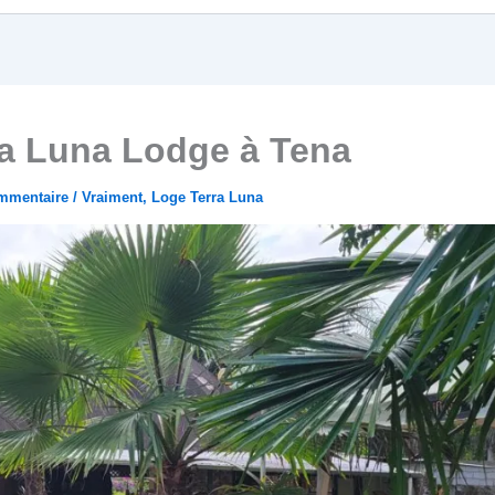
ra Luna Lodge à Tena
ommentaire
/
Vraiment
,
Loge Terra Luna