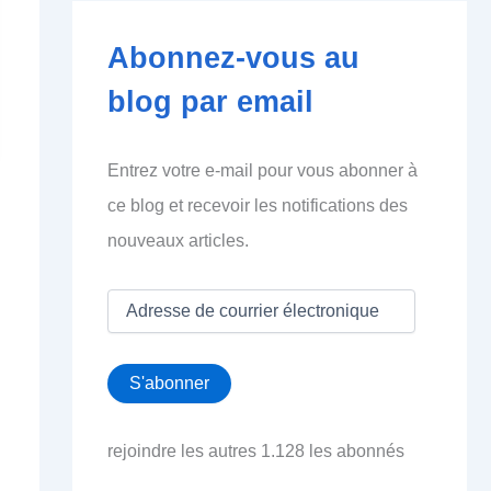
Abonnez-vous au
blog par email
Entrez votre e-mail pour vous abonner à
ce blog et recevoir les notifications des
nouveaux articles.
A
d
r
e
S'abonner
s
s
e
rejoindre les autres 1.128 les abonnés
d
e