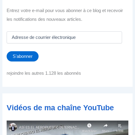
Entrez votre e-mail pour vous abonner à ce blog et recevoir
les notifications des nouveaux articles.
A
d
r
e
S'abonner
s
s
e
rejoindre les autres 1.128 les abonnés
d
e
c
o
u
Vidéos de ma chaîne YouTube
r
r
i
e
r