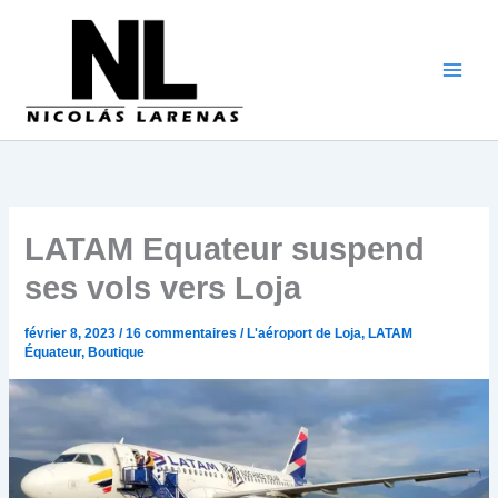
Aller
au
contenu
LATAM Equateur suspend
ses vols vers Loja
février 8, 2023
/
16 commentaires
/
L'aéroport de Loja
,
LATAM
Équateur
,
Boutique