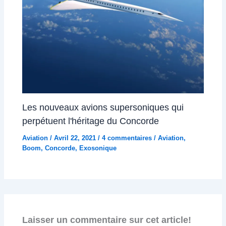
Les nouveaux avions supersoniques qui
perpétuent l'héritage du Concorde
Aviation
/
Avril 22, 2021
/
4 commentaires
/
Aviation
,
Boom
,
Concorde
,
Exosonique
Laisser un commentaire sur cet article!