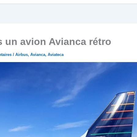
s un avion Avianca rétro
taires
/
Airbus
,
Avianca
,
Aviateca