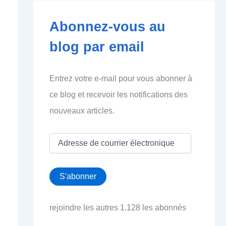
Abonnez-vous au
blog par email
Entrez votre e-mail pour vous abonner à
ce blog et recevoir les notifications des
nouveaux articles.
A
d
r
e
S'abonner
s
s
e
rejoindre les autres 1.128 les abonnés
d
e