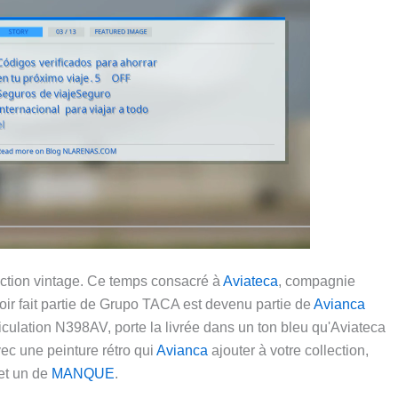
lection vintage. Ce temps consacré à
Aviateca
, compagnie
ir fait partie de Grupo TACA est devenu partie de
Avianca
culation N398AV, porte la livrée dans un ton bleu qu'Aviateca
vec une peinture rétro qui
Avianca
ajouter à votre collection,
et un de
MANQUE
.