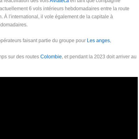
 réactivation des vols
Aviateca
en tant que compagnie
ctuellement 6 vols intérieurs hebdomadaires entre la route
 À l'international, il vole également de la capitale à
bdomadaires.
opérateurs faisant partie du groupe pour
Les anges
,
emps sur des routes
Colombie
, et pendant la 2023 doit arriver au