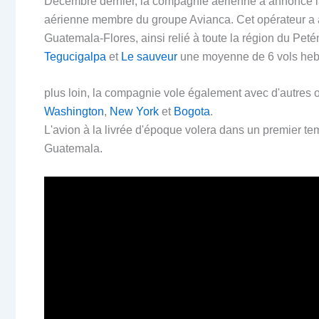
Décembre dernier, la compagnie aérienne a annoncé la
aérienne membre du groupe Avianca. Cet opérateur a a
Guatemala-Flores, ainsi relié à toute la région du Petén.
Tegucigalpa
et
Le sauveur
une moyenne de 6 vols he
plus loin, la compagnie vole également avec d'autres 
Washington
,
New York
et
Bogota
.
L'avion à la livrée d'époque volera dans un premier t
Guatemala.