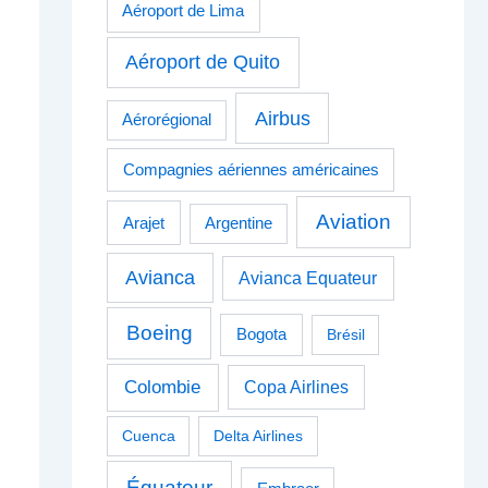
Aéroport de Lima
Aéroport de Quito
Airbus
Aérorégional
Compagnies aériennes américaines
Aviation
Arajet
Argentine
Avianca
Avianca Equateur
Boeing
Bogota
Brésil
Colombie
Copa Airlines
Cuenca
Delta Airlines
Équateur