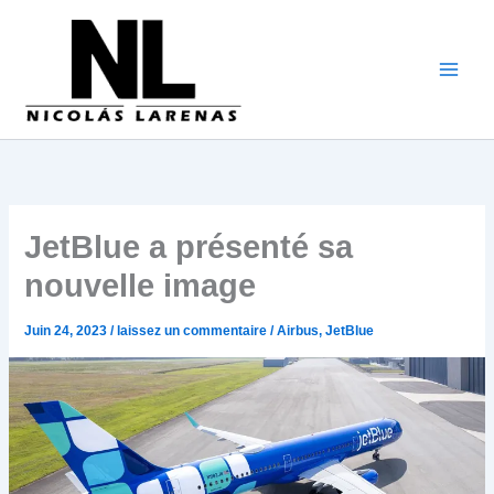
Aller
au
contenu
JetBlue a présenté sa
nouvelle image
Juin 24, 2023
/
laissez un commentaire
/
Airbus
,
JetBlue