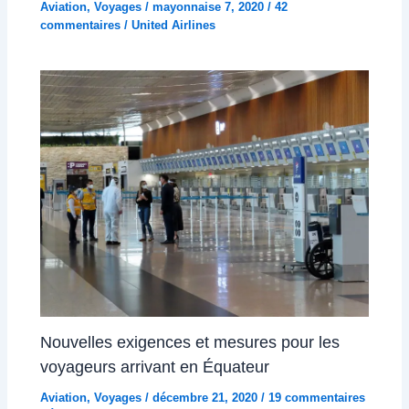
Aviation
,
Voyages
/
mayonnaise 7, 2020
/
42
commentaires
/
United Airlines
Nouvelles exigences et mesures pour les
voyageurs arrivant en Équateur
Aviation
,
Voyages
/
décembre 21, 2020
/
19 commentaires