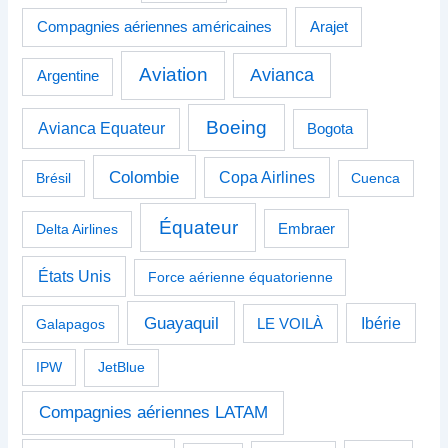
Compagnies aériennes américaines
Arajet
Aviation
Avianca
Argentine
Boeing
Avianca Equateur
Bogota
Colombie
Copa Airlines
Brésil
Cuenca
Équateur
Delta Airlines
Embraer
États Unis
Force aérienne équatorienne
Guayaquil
Ibérie
Galapagos
LE VOILÀ
IPW
JetBlue
Compagnies aériennes LATAM