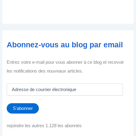
Abonnez-vous au blog par email
Entrez votre e-mail pour vous abonner à ce blog et recevoir
les notifications des nouveaux articles.
A
d
r
e
S'abonner
s
s
e
rejoindre les autres 1.128 les abonnés
d
e