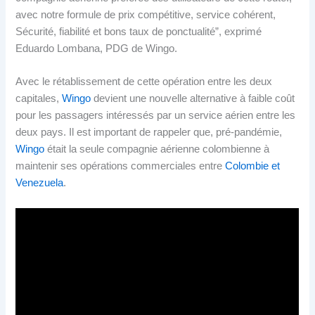
avec notre formule de prix compétitive, service cohérent,
Sécurité, fiabilité et bons taux de ponctualité”, exprimé
Eduardo Lombana, PDG de Wingo.
Avec le rétablissement de cette opération entre les deux
capitales,
Wingo
devient une nouvelle alternative à faible coût
pour les passagers intéressés par un service aérien entre les
deux pays. Il est important de rappeler que, pré-pandémie,
Wingo
était la seule compagnie aérienne colombienne à
maintenir ses opérations commerciales entre
Colombie et
Venezuela
.