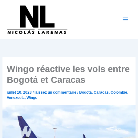
Aller
au
contenu
Wingo réactive les vols entre
Bogotá et Caracas
juillet 10, 2023
/
laissez un commentaire
/
Bogota
,
Caracas
,
Colombie
,
Venezuela
,
Wingo