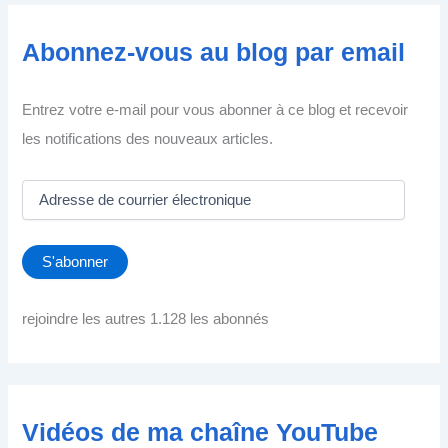
Abonnez-vous au blog par email
Entrez votre e-mail pour vous abonner à ce blog et recevoir
les notifications des nouveaux articles.
A
d
r
e
S'abonner
s
s
e
rejoindre les autres 1.128 les abonnés
d
e
c
o
u
Vidéos de ma chaîne YouTube
r