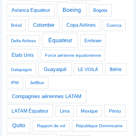
Boeing
Avianca Equateur
Bogota
Colombie
Copa Airlines
Brésil
Cuenca
Équateur
Delta Airlines
Embraer
États Unis
Force aérienne équatorienne
Guayaquil
Ibérie
Galapagos
LE VOILÀ
IPW
JetBlue
Compagnies aériennes LATAM
LATAM Équateur
Pérou
Lima
Mexique
Quito
Rapport de vol
République Dominicaine