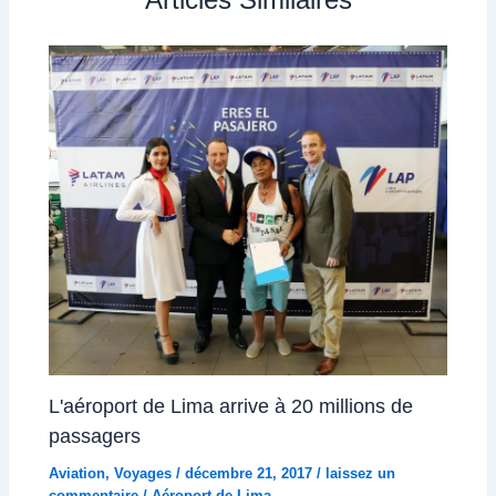
L'aéroport de Lima arrive à 20 millions de
passagers
Aviation
,
Voyages
/
décembre 21, 2017
/
laissez un
commentaire
/
Aéroport de Lima