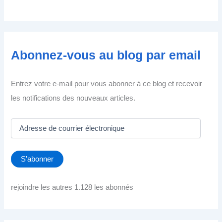
Abonnez-vous au blog par email
Entrez votre e-mail pour vous abonner à ce blog et recevoir
les notifications des nouveaux articles.
A
d
r
e
S'abonner
s
s
e
rejoindre les autres 1.128 les abonnés
d
e
c
o