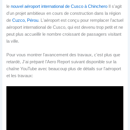
le
nouvel aéroport international de Cusco à Chinchero
Il s'agit
d'un projet ambitieux en cours de construction dans la région
de
Cuzco,
Pérou
. L'aéroport est conçu pour remplacer l'actuel
aéroport international de Cusco, qui est devenu trop petit et ne
peut plus accueillir le nombre croissant de passagers visitant
la ville.
Pour vous montrer l'avancement des travaux, c'est plus que
retardé, J'ai préparé l'Aero Report suivant disponible sur la
chaîne YouTube avec beaucoup plus de détails sur l'aéroport
et les travaux: