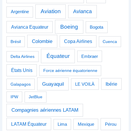
Aviation
Avianca
Argentine
Boeing
Avianca Equateur
Bogota
Colombie
Copa Airlines
Brésil
Cuenca
Équateur
Delta Airlines
Embraer
États Unis
Force aérienne équatorienne
Guayaquil
Ibérie
Galapagos
LE VOILÀ
IPW
JetBlue
Compagnies aériennes LATAM
LATAM Équateur
Pérou
Lima
Mexique