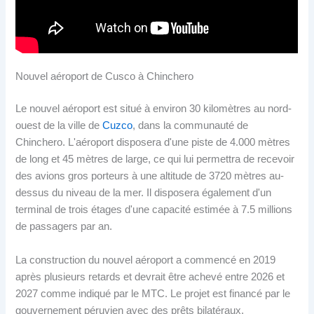
Nouvel aéroport de Cusco à Chinchero
Le nouvel aéroport est situé à environ 30 kilomètres au nord-
ouest de la ville de
Cuzco
, dans la communauté de
Chinchero. L'aéroport disposera d'une piste de 4.000 mètres
de long et 45 mètres de large, ce qui lui permettra de recevoir
des avions gros porteurs à une altitude de 3720 mètres au-
dessus du niveau de la mer. Il disposera également d'un
terminal de trois étages d'une capacité estimée à 7.5 millions
de passagers par an.
La construction du nouvel aéroport a commencé en 2019
après plusieurs retards et devrait être achevé entre 2026 et
2027 comme indiqué par le MTC. Le projet est financé par le
gouvernement péruvien avec des prêts bilatéraux,