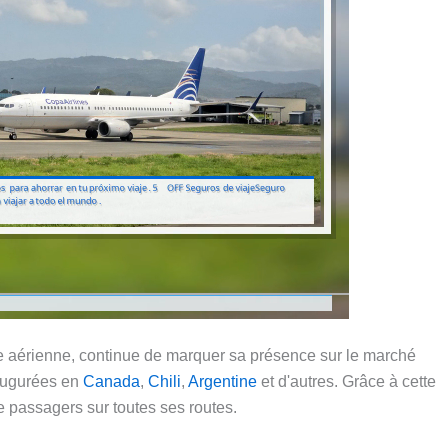
nie aérienne, continue de marquer sa présence sur le marché
augurées en
Canada
,
Chili
,
Argentine
et d'autres. Grâce à cette
e passagers sur toutes ses routes.