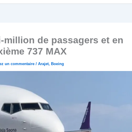
-million de passagers et en
sixième 737 MAX
sez un commentaire
/
Arajet
,
Boeing