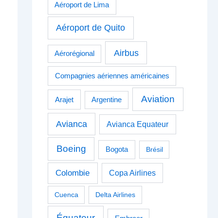
Aéroport de Lima
Aéroport de Quito
Airbus
Aérorégional
Compagnies aériennes américaines
Aviation
Arajet
Argentine
Avianca
Avianca Equateur
Boeing
Bogota
Brésil
Colombie
Copa Airlines
Cuenca
Delta Airlines
Équateur