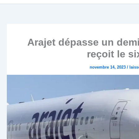
Arajet dépasse un demi
reçoit le 
novembre 14, 2023
/
lais