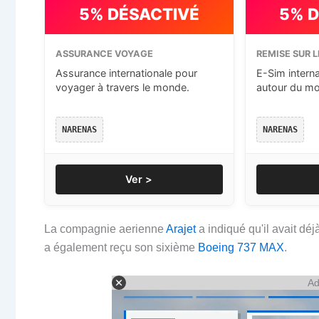
5% DÉSACTIVÉ
5% 
ASSURANCE VOYAGE
REMISE SUR L
Assurance internationale pour
E-Sim intern
voyager à travers le monde.
autour du m
NARENAS
NARENAS
Ver >
La compagnie aerienne
Arajet
a indiqué qu'il avait dé
a également reçu son sixième
Boeing 737 MAX
.
Ad