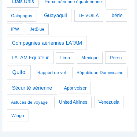
États Unis
Force aérienne équatorienne
Guayaquil
Ibérie
Galapagos
LE VOILÀ
IPW
JetBlue
Compagnies aériennes LATAM
LATAM Équateur
Pérou
Lima
Mexique
Quito
Rapport de vol
République Dominicaine
Sécurité aérienne
Apprivoiser
Venezuela
Astuces de voyage
United Airlines
Wingo