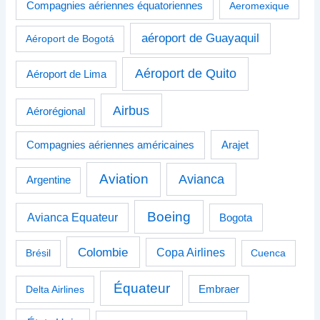
Compagnies aériennes équatoriennes
Aeromexique
aéroport de Guayaquil
Aéroport de Bogotá
Aéroport de Quito
Aéroport de Lima
Airbus
Aérorégional
Compagnies aériennes américaines
Arajet
Aviation
Avianca
Argentine
Boeing
Avianca Equateur
Bogota
Colombie
Copa Airlines
Brésil
Cuenca
Équateur
Delta Airlines
Embraer