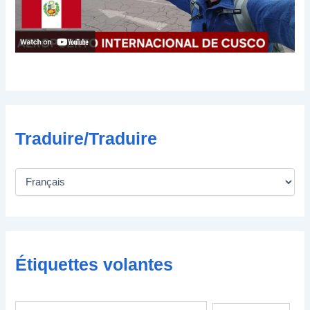
r
o
n
i
q
u
e
Traduire/Traduire
Étiquettes volantes