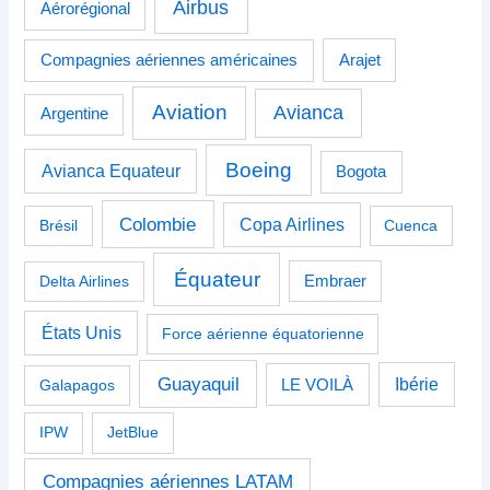
Airbus
Aérorégional
Compagnies aériennes américaines
Arajet
Aviation
Avianca
Argentine
Boeing
Avianca Equateur
Bogota
Colombie
Copa Airlines
Brésil
Cuenca
Équateur
Delta Airlines
Embraer
États Unis
Force aérienne équatorienne
Guayaquil
Ibérie
Galapagos
LE VOILÀ
IPW
JetBlue
Compagnies aériennes LATAM