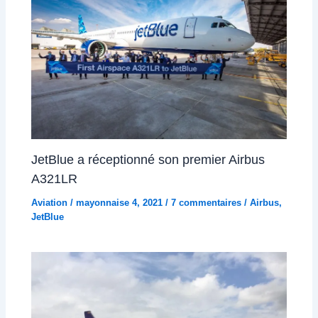
JetBlue a réceptionné son premier Airbus
A321LR
Aviation
/
mayonnaise 4, 2021
/
7 commentaires
/
Airbus
,
JetBlue