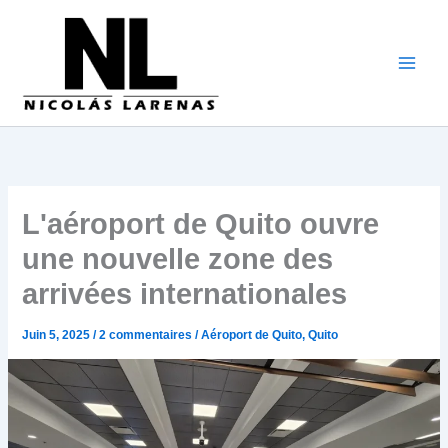
Aller
au
contenu
L'aéroport de Quito ouvre
une nouvelle zone des
arrivées internationales
Juin 5, 2025
/
2 commentaires
/
Aéroport de Quito
,
Quito