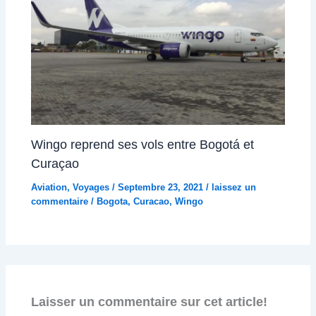
Wingo reprend ses vols entre Bogotá et
Curaçao
Aviation
,
Voyages
/
Septembre 23, 2021
/
laissez un
commentaire
/
Bogota
,
Curacao
,
Wingo
Laisser un commentaire sur cet article!