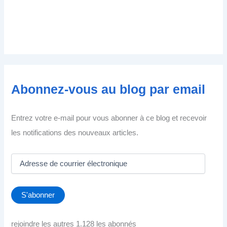
Abonnez-vous au blog par email
Entrez votre e-mail pour vous abonner à ce blog et recevoir
les notifications des nouveaux articles.
A
d
r
e
S'abonner
s
s
e
rejoindre les autres 1.128 les abonnés