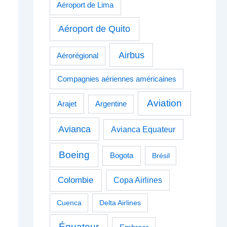
Aéroport de Lima
Aéroport de Quito
Airbus
Aérorégional
Compagnies aériennes américaines
Aviation
Arajet
Argentine
Avianca
Avianca Equateur
Boeing
Bogota
Brésil
Colombie
Copa Airlines
Cuenca
Delta Airlines
Équateur