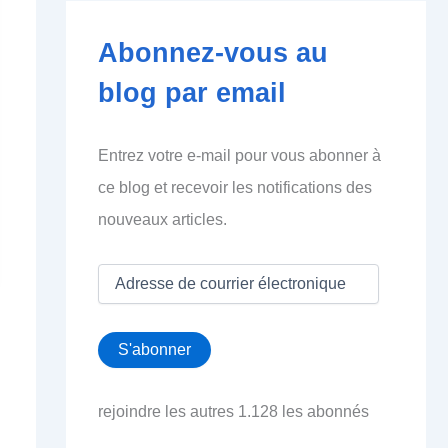
Abonnez-vous au
blog par email
Entrez votre e-mail pour vous abonner à
ce blog et recevoir les notifications des
nouveaux articles.
A
d
r
e
S'abonner
s
s
e
rejoindre les autres 1.128 les abonnés
d
e