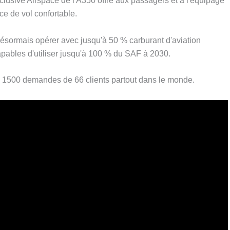
clusive Airspace de l'A350 offre aux passagers et à l'équipage
e de vol confortable.
sormais opérer avec jusqu'à 50 % carburant d'aviation
pables d'utiliser jusqu'à 100 % du SAF à 2030.
 1500 demandes de 66 clients partout dans le monde.