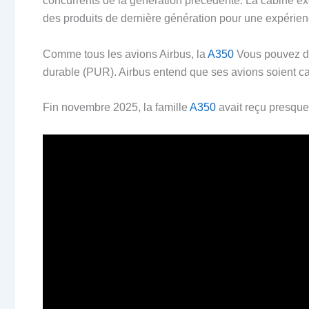
concurrents de la génération précédente. La cabine ex
des produits de dernière génération pour une expérienc
Comme tous les avions Airbus, la
A350
Vous pouvez dé
durable (PUR). Airbus entend que ses avions soient ca
Fin novembre 2025, la famille
A350
avait reçu presque