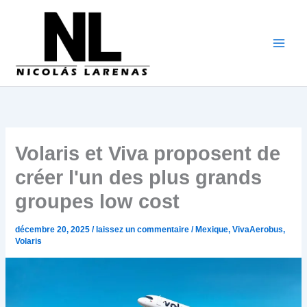
Aller
au
contenu
Volaris et Viva proposent de
créer l'un des plus grands
groupes low cost
décembre 20, 2025
/
laissez un commentaire
/
Mexique
,
VivaAerobus
,
Volaris