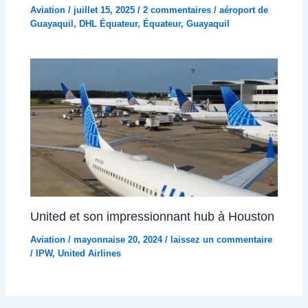
Aviation
/
juillet 15, 2025
/
2 commentaires
/
aéroport de
Guayaquil
,
DHL Équateur
,
Équateur
,
Guayaquil
United et son impressionnant hub à Houston
Aviation
/
mayonnaise 20, 2024
/
laissez un commentaire
/
IPW
,
United Airlines