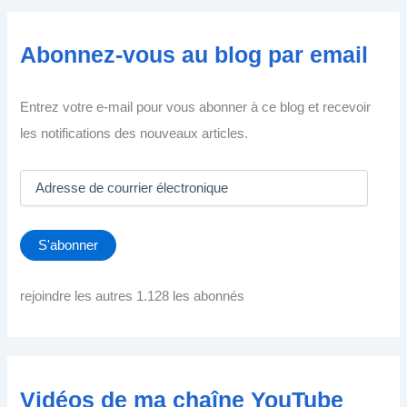
Abonnez-vous au blog par email
Entrez votre e-mail pour vous abonner à ce blog et recevoir
les notifications des nouveaux articles.
A
d
r
e
S'abonner
s
s
e
rejoindre les autres 1.128 les abonnés
d
e
c
o
u
Vidéos de ma chaîne YouTube
r