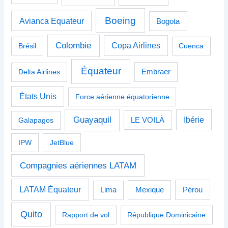
Boeing
Avianca Equateur
Bogota
Colombie
Copa Airlines
Brésil
Cuenca
Équateur
Delta Airlines
Embraer
États Unis
Force aérienne équatorienne
Guayaquil
Ibérie
Galapagos
LE VOILÀ
IPW
JetBlue
Compagnies aériennes LATAM
LATAM Équateur
Pérou
Lima
Mexique
Quito
Rapport de vol
République Dominicaine