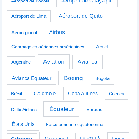
aéroport de Guayaquil
Aéroport de Bogotá
Aéroport de Quito
Aéroport de Lima
Airbus
Aérorégional
Compagnies aériennes américaines
Arajet
Aviation
Avianca
Argentine
Boeing
Avianca Equateur
Bogota
Colombie
Copa Airlines
Brésil
Cuenca
Équateur
Delta Airlines
Embraer
États Unis
Force aérienne équatorienne
Guayaquil
Ibérie
Galapagos
LE VOILÀ