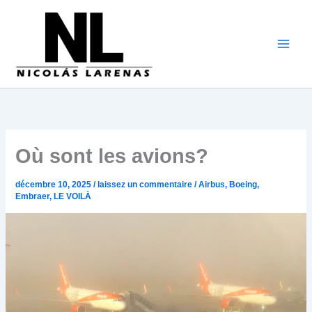
Aller
au
contenu
Où sont les avions?
décembre 10, 2025
/
laissez un commentaire
/
Airbus
,
Boeing
,
Embraer
,
LE VOILÀ