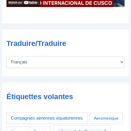
i
q
u
e
Traduire/Traduire
Étiquettes volantes
Compagnies aériennes équatoriennes
Aeromexique