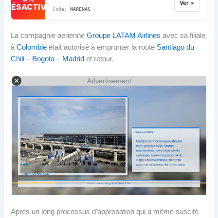
Ver >
DÉSACTIVÉ
NARENAS
La compagnie aerienne
Groupe LATAM Airlines
avec sa filiale
à
Colombie
était autorisé à emprunter la route
Santiago du
Chili
–
Bogota
–
Madrid
et retour.
Advertisement
Après un long processus d'approbation qui a même suscité