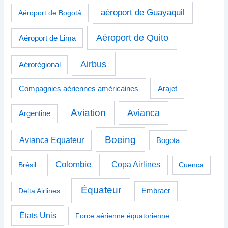
aéroport de Guayaquil
Aéroport de Bogotá
Aéroport de Quito
Aéroport de Lima
Airbus
Aérorégional
Compagnies aériennes américaines
Arajet
Aviation
Avianca
Argentine
Boeing
Avianca Equateur
Bogota
Colombie
Copa Airlines
Brésil
Cuenca
Équateur
Delta Airlines
Embraer
États Unis
Force aérienne équatorienne