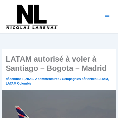
Aller
au
contenu
LATAM autorisé à voler à
Santiago – Bogota – Madrid
décembre 1, 2023
/
2 commentaires
/
Compagnies aériennes LATAM
,
LATAM Colombie