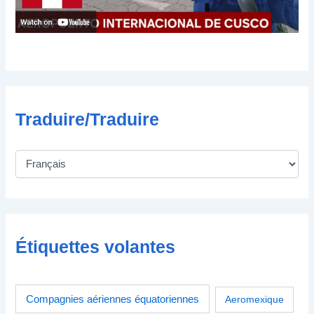
n
i
q
u
e
Traduire/Traduire
Étiquettes volantes
Compagnies aériennes équatoriennes
Aeromexique