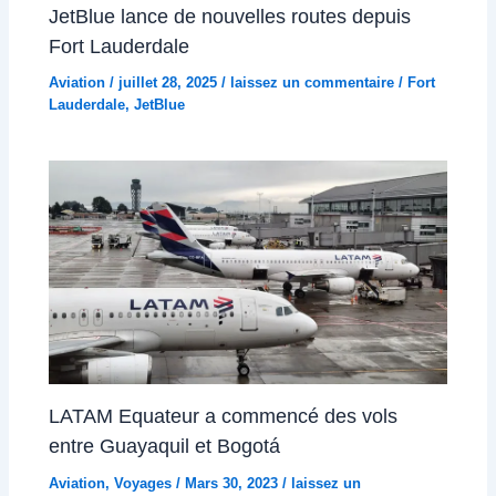
JetBlue lance de nouvelles routes depuis
Fort Lauderdale
Aviation
/
juillet 28, 2025
/
laissez un commentaire
/
Fort
Lauderdale
,
JetBlue
LATAM Equateur a commencé des vols
entre Guayaquil et Bogotá
Aviation
,
Voyages
/
Mars 30, 2023
/
laissez un