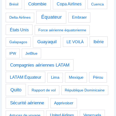
Colombie
Copa Airlines
Brésil
Cuenca
Équateur
Delta Airlines
Embraer
États Unis
Force aérienne équatorienne
Guayaquil
Ibérie
Galapagos
LE VOILÀ
IPW
JetBlue
Compagnies aériennes LATAM
LATAM Équateur
Pérou
Lima
Mexique
Quito
Rapport de vol
République Dominicaine
Sécurité aérienne
Apprivoiser
Venezuela
Astuces de voyage
United Airlines