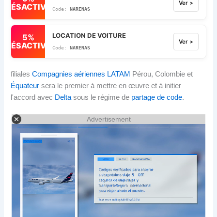
Ver >
DÉSACTIVÉ
NARENAS
LOCATION DE VOITURE
5%
Ver >
DÉSACTIVÉ
NARENAS
filiales
Compagnies aériennes LATAM
Pérou, Colombie et
Équateur
sera le premier à mettre en œuvre et à initier
l'accord avec
Delta
sous le régime de
partage de code
.
Advertisement