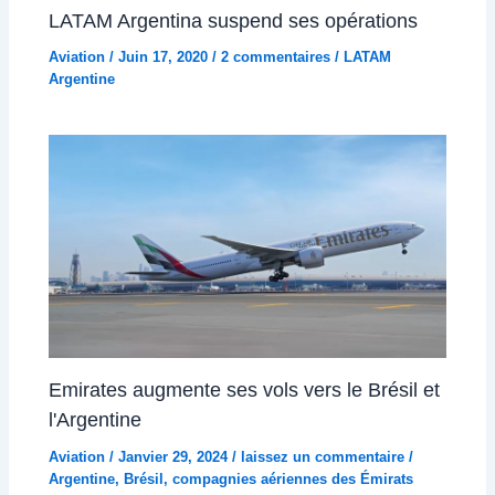
LATAM Argentina suspend ses opérations
Aviation
/
Juin 17, 2020
/
2 commentaires
/
LATAM
Argentine
Emirates augmente ses vols vers le Brésil et
l'Argentine
Aviation
/
Janvier 29, 2024
/
laissez un commentaire
/
Argentine
,
Brésil
,
compagnies aériennes des Émirats