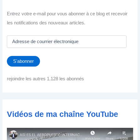
Entrez votre e-mail pour vous abonner à ce blog et recevoir
les notifications des nouveaux articles.
A
d
r
e
S'abonner
s
s
e
rejoindre les autres 1.128 les abonnés
d
e
c
o
u
Vidéos de ma chaîne YouTube
r
r
i
e
r